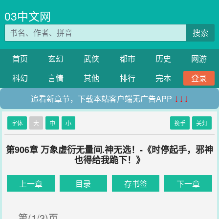
03中文网
搜索
首页
玄幻
武侠
都市
历史
网游
科幻
言情
其他
排行
完本
登录
追看新章节，下载本站客户端无广告APP
↓↓↓
字体
大
中
小
换手
关灯
第906章 万象虚衍无量间.神无选！-《时停起手，邪神
也得给我跪下！》
上一章
目录
存书签
下一章
第(1/3)页