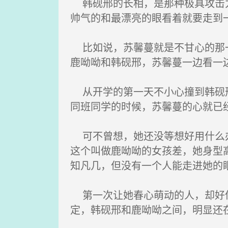
韩砚邢的长相，是那种极具攻击力
帅气的和最漂亮的眼看着就要走到
比如说，苏馨蔓就是不甘心的那一
鹿呦呦和韩砚邢，苏馨蔓一边看一
从开学的第一天不小心撞到韩砚邢
同班同学的时候，苏馨蔓的心就已
可不曾想，她还没等想好用什么办
这个叫做鹿呦呦的女孩差，她身型
知凡几，但没有一个人能走进她的
第一次让她春心萌动的人，却好像
定，韩砚邢和鹿呦呦之间，明显还