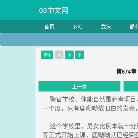
03中文网
首页
玄幻
武侠
都
字体
大
中
小
第674
上一章
警官学校，体能自然是必考项目，
一个度，只有鹿呦呦依旧白的发亮
这个学校里，男女比例本就十分悬
等正式开始上课，鹿呦呦就已经荣