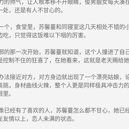
的帅气，让人根本移不开眼睛，俊男靓女每天凑在
一处，还是有人不甘心的。
个，食堂里，苏馨蔓和同寝室这几天相处不错的小
边吃，只觉得这饭难以下咽的厉害。
的那一次开始，苏馨蔓就知道，这个人撞进了自己
经控制不住的狂喜了，在她看来，这就是老天赐给
法接近对方，对方身边就出现了一个漂亮姑娘，论
高挑，身材曲线火辣，整个人更是同样极具冲击力
眼里。
已经有了喜欢的人，苏馨蔓怎么都不甘心，她已经
在友情以上，恋人未满的状态。