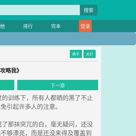
搜索
他
排行
完本
登录
换手
关灯
想攻略我》
下一章
的训练下，所有人都晒的黑了不止
难免引起许多人的注意。
了那抹突兀的白，毫无疑问，还没
她不够漂亮，而是还没来得及覆盖到