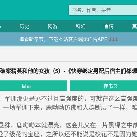
市
历史
网游
科幻
言情
其
追看新章节，下载本站客户端无广告APP
↓↓↓
章 破案精英和他的女孩（5）-《快穿绑定男配后宿主们都
目录
存书签
军训那更是逃不过且高强度的，可就在这么高强度
，一场军训下来，鹿呦呦仿佛和人群断层了一样，
殊，鹿呦呦本就漂亮，这会儿又在一片黑绿之中成
登了级花的宝座，之所以还不能说是校花不是因为