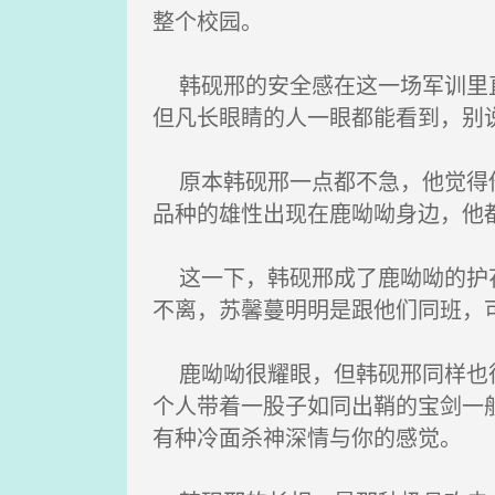
整个校园。
韩砚邢的安全感在这一场军训里直
但凡长眼睛的人一眼都能看到，别
原本韩砚邢一点都不急，他觉得他
品种的雄性出现在鹿呦呦身边，他
这一下，韩砚邢成了鹿呦呦的护花
不离，苏馨蔓明明是跟他们同班，
鹿呦呦很耀眼，但韩砚邢同样也很
个人带着一股子如同出鞘的宝剑一
有种冷面杀神深情与你的感觉。