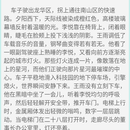
车子驶出龙华区，拐上通往南山区的快速
路。夕阳西下，天际线被染成橙红色，高楼玻璃
幕墙反射着温暖的光。李悦靠在椅背上，闭着眼
睛，睫毛在脸颊上投下浅浅的阴影。王雨调低了
车载音乐的音量，钢琴曲变得若有若无。他看了
一眼副驾驶座上熟睡的李悦，又看向前方逐渐亮
起的城市灯火。那些灯火连成一片，像散落在地
上的星河，而他们正驶向那片星河最璀璨的中
心。车子平稳地滑入科技园的地下停车场，引擎
熄火，世界瞬间安静下来。王雨没有立刻下车，
他在黑暗中坐了一会儿，听着李悦均匀的呼吸
声，然后轻轻解开安全带，推开车门。电梯上行
时，金属厢体发出轻微的嗡鸣，数字一层层跳
动。当电梯门在二十八层打开时，走廊尽头的董
事长办公室里，灯还亮着。