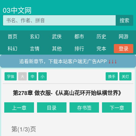
03中文网
搜索
首页
玄幻
武侠
都市
历史
网游
科幻
言情
其他
排行
完本
登录
追看新章节，下载本站客户端无广告APP
↓↓↓
字体
大
中
小
换手
关灯
第278章 做衣服-《从高山花环开始纵横世界》
上一章
目录
存书签
下一章
第(1/3)页