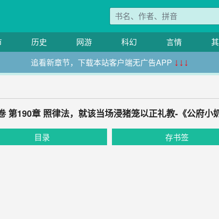
市
历史
网游
科幻
言情
其
追看新章节，下载本站客户端无广告APP
↓↓↓
卷 第190章 照律法，就该当场浸猪笼以正礼教-《公府小
目录
存书签