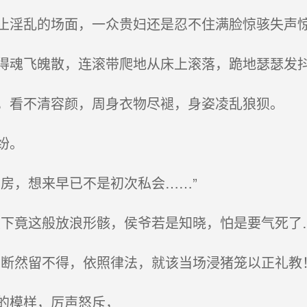
淫乱的场面，一众贵妇还是忍不住满脸惊骇失声
魂飞魄散，连滚带爬地从床上滚落，跪地瑟瑟发
看不清容颜，周身衣物尽褪，身姿凌乱狼狈。
纷。
房，想来早已不是初次私会……”
下竟这般放浪形骸，侯爷若是知晓，怕是要气死了…
断然留不得，依照律法，就该当场浸猪笼以正礼教！
的模样，厉声怒斥，