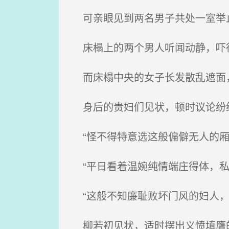
可亲眼见到两名男子共处一室举止
床榻上的两个男人听闻动静，吓得
而床榻中央的女子长发散乱遮面，
身后的贵妇们见状，顿时议论纷
“怪不得特意选这般偏僻无人的厢
“平日看着温婉纯情端庄得体，私
“这般不知廉耻败坏门风的妇人，
柳若初见状，适时摆出义愤填膺