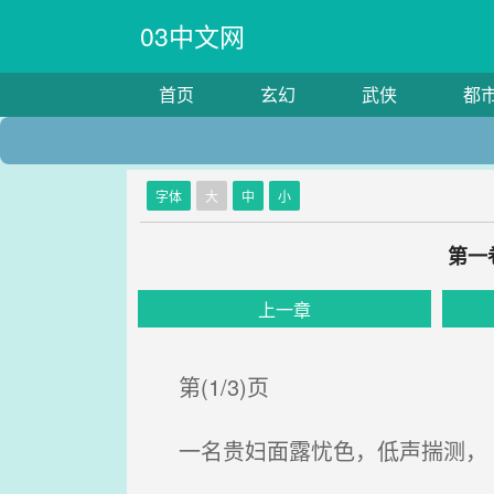
03中文网
首页
玄幻
武侠
都
字体
大
中
小
第一
上一章
第(1/3)页
一名贵妇面露忧色，低声揣测，