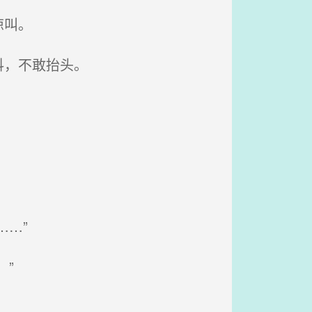
惊叫。
抖，不敢抬头。
…”
”