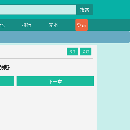
搜索
他
排行
完本
登录
换手
关灯
奶娘》
下一章