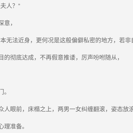
夫人？”
深意，
本无法近身，更何况是这般偏僻私密的地方，若非
的彻底达成，不再假意推诿，厉声吩咐随从，
门。
人眼前，床榻之上，两男一女纠缠翻滚，姿态放
心理准备。