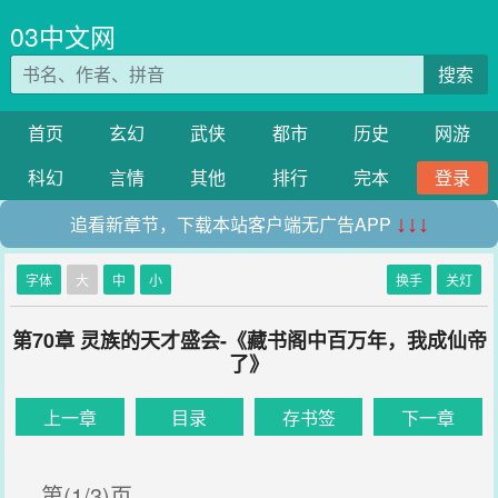
03中文网
搜索
首页
玄幻
武侠
都市
历史
网游
科幻
言情
其他
排行
完本
登录
追看新章节，下载本站客户端无广告APP
↓↓↓
字体
大
中
小
换手
关灯
第70章 灵族的天才盛会-《藏书阁中百万年，我成仙帝
了》
上一章
目录
存书签
下一章
第(1/3)页