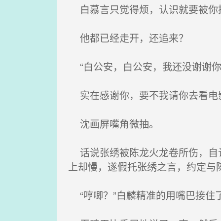
白慕言只觉得烦，认识就要被你
他都已经走开，还追来？
“白公安，白公安，我还没谢谢你
实在感谢你，要不我请你去看电影
沈画屏嘴角微抽。
话说张绣被陈龙火龙卷所伤，自认
上却慢，遂假托张绣之言，约定与
“哼唧？”白麟精准的用嘴巴接住