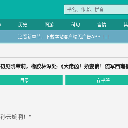
市
历史
网游
科幻
言情
其
追看新章节，下载本站客户端无广告APP
↓↓↓
章 初见阮茉莉，橡胶林深处-《大佬凶！娇妻俏！随军西南
目录
存书签
孙云婉啊！”