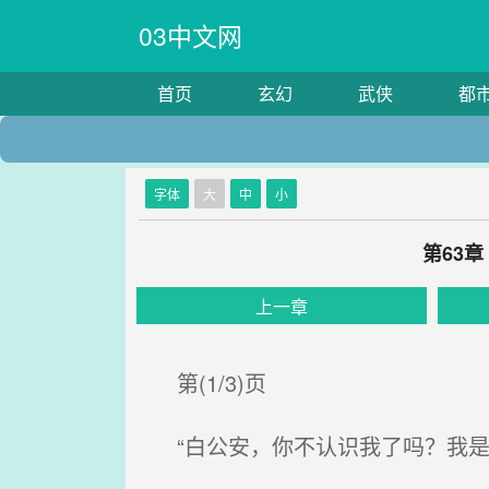
03中文网
首页
玄幻
武侠
都
字体
大
中
小
第63
上一章
第(1/3)页
“白公安，你不认识我了吗？我是