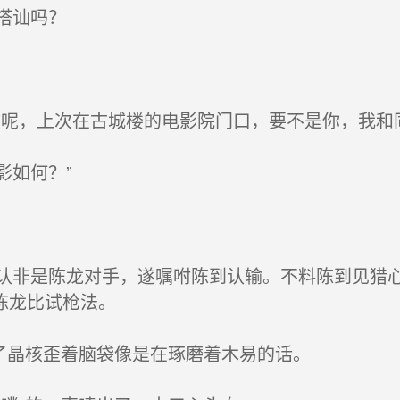
搭讪吗？
呢，上次在古城楼的电影院门口，要不是你，我和
如何？”
非是陈龙对手，遂嘱咐陈到认输。不料陈到见猎心
陈龙比试枪法。
了晶核歪着脑袋像是在琢磨着木易的话。