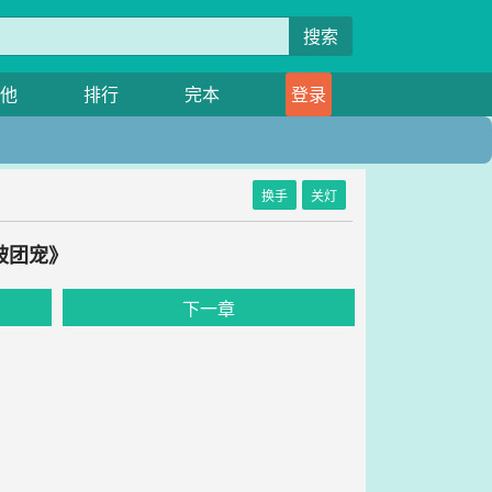
搜索
他
排行
完本
登录
换手
关灯
被团宠》
下一章