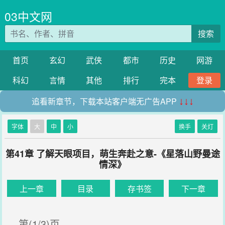
03中文网
搜索
首页
玄幻
武侠
都市
历史
网游
科幻
言情
其他
排行
完本
登录
追看新章节，下载本站客户端无广告APP
↓↓↓
字体
大
中
小
换手
关灯
第41章 了解天眼项目，萌生奔赴之意-《星落山野曼途
情深》
上一章
目录
存书签
下一章
第(1/3)页