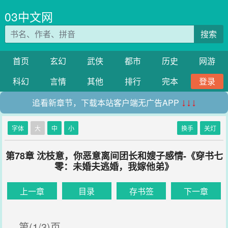
03中文网
搜索
首页
玄幻
武侠
都市
历史
网游
科幻
言情
其他
排行
完本
登录
追看新章节，下载本站客户端无广告APP
↓↓↓
字体
大
中
小
换手
关灯
第78章 沈枝意，你恶意离间团长和嫂子感情-《穿书七
零：未婚夫逃婚，我嫁他弟》
上一章
目录
存书签
下一章
第(1/3)页