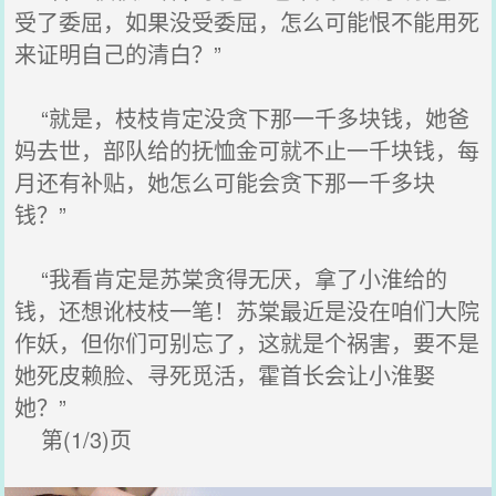
受了委屈，如果没受委屈，怎么可能恨不能用死
来证明自己的清白？”
“就是，枝枝肯定没贪下那一千多块钱，她爸
妈去世，部队给的抚恤金可就不止一千块钱，每
月还有补贴，她怎么可能会贪下那一千多块
钱？”
“我看肯定是苏棠贪得无厌，拿了小淮给的
钱，还想讹枝枝一笔！苏棠最近是没在咱们大院
作妖，但你们可别忘了，这就是个祸害，要不是
她死皮赖脸、寻死觅活，霍首长会让小淮娶
她？”
第(1/3)页