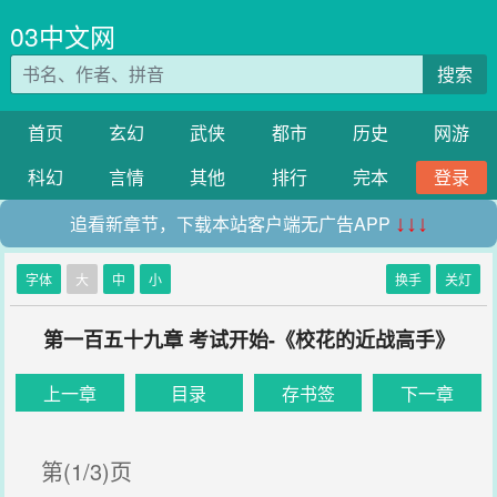
03中文网
搜索
首页
玄幻
武侠
都市
历史
网游
科幻
言情
其他
排行
完本
登录
追看新章节，下载本站客户端无广告APP
↓↓↓
字体
大
中
小
换手
关灯
第一百五十九章 考试开始-《校花的近战高手》
上一章
目录
存书签
下一章
第(1/3)页