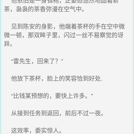
他依旧是一身锦袍，正姿态悠然地品着新
茶，袅袅的茶香弥漫在空气中。
见到陈安的身影，他端着茶杯的手在空中微
微一顿，那双眸子里，闪过一丝不易察觉的讶
异。
“雷先生，回来了？”
他放下茶杯，脸上的笑容恰到好处.
“比钱某预想的，要快上许多。”
从接到任务到返回，前后不过一夜。
这效率，委实惊人。