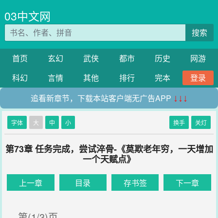
03中文网
搜索
首页
玄幻
武侠
都市
历史
网游
科幻
言情
其他
排行
完本
登录
追看新章节，下载本站客户端无广告APP
↓↓↓
字体
大
中
小
换手
关灯
第73章 任务完成，尝试淬骨-《莫欺老年穷，一天增加
一个天赋点》
上一章
目录
存书签
下一章
第(1/3)页