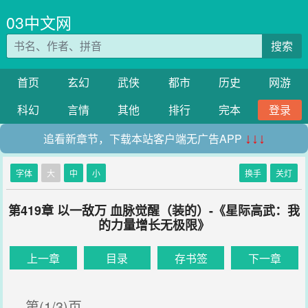
03中文网
搜索
首页
玄幻
武侠
都市
历史
网游
科幻
言情
其他
排行
完本
登录
追看新章节，下载本站客户端无广告APP
↓↓↓
字体
大
中
小
换手
关灯
第419章 以一敌万 血脉觉醒（装的）-《星际高武：我
的力量增长无极限》
上一章
目录
存书签
下一章
第(1/3)页