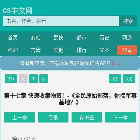
03中文网
搜索
首页
玄幻
武侠
都市
历史
网游
科幻
言情
其他
排行
完本
登录
追看新章节，下载本站客户端无广告APP
↓↓↓
字体
大
中
小
换手
关灯
第十七章 快速收集物资！-《全民原始部落，你搞军事
基地？》
上一章
目录
存书签
下一章
第(1/3)页