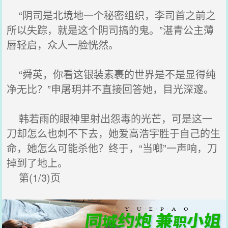
“阴司是北境地一个秘密组织，李司首之前之
所以失踪，就是这个阴司搞的鬼。”湛青公主薄
唇轻启，众人一脸恍然。
“舜英，你看这银装素裹的世界是不是显得纯
净无比？”申屠玥并不直接回答她，目光深邃。
韩若雨的眼神里射出怨毒的光芒，可是这一
刀却怎么也刺不下去，她爱高浩宇胜于自己的生
命，她怎么可能杀他？终于，“当啷”一声响，刀
掉到了地上。
第(1/3)页