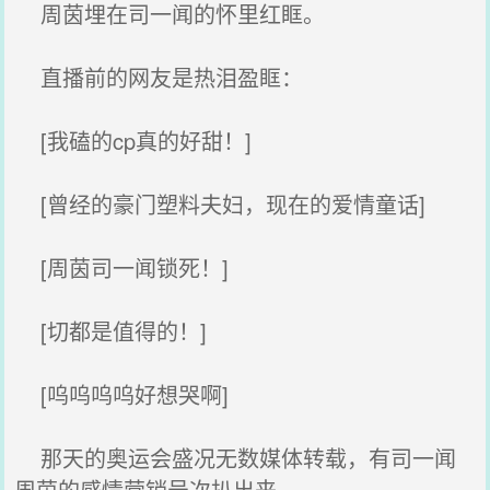
周茵埋在司一闻的怀里红眶。
直播前的网友是热泪盈眶：
[我磕的cp真的好甜！]
[曾经的豪门塑料夫妇，现在的爱情童话]
[周茵司一闻锁死！]
[切都是值得的！]
[呜呜呜呜好想哭啊]
那天的奥运会盛况无数媒体转载，有司一闻
周茵的感情营销号次扒出来。