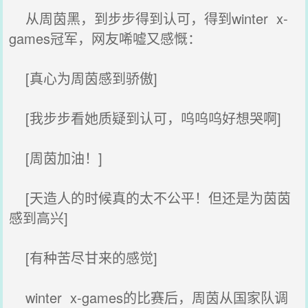
从周茵黑，到步步得到认可，得到winter x-
games冠军，网友唏嘘又感慨：
[真心为周茵感到骄傲]
[我步步看她质疑到认可，呜呜呜好想哭啊]
[周茵加油！]
[天造人的时候真的太不公平！但还是为茵茵
感到高兴]
[有种苦尽甘来的感觉]
winter x-games的比赛后，周茵从国家队调