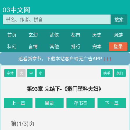
03中文网
搜索
首页
玄幻
武侠
都市
历史
网游
科幻
言情
其他
排行
完本
登录
追看新章节，下载本站客户端无广告APP
↓↓↓
字体
大
中
小
换手
关灯
第93章 完结下-《豪门塑料夫妇》
上一章
目录
存书签
下一章
第(1/3)页