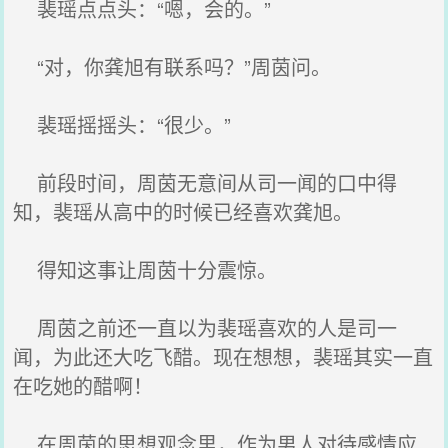
裴瑶点点头：“嗯，会的。”
“对，你龚旭有联系吗？”周茵问。
裴瑶摇摇头：“很少。”
前段时间，周茵无意间从司一闻的口中得
知，裴瑶从高中的时候已经喜欢龚旭。
得知这事让周茵十分震惊。
周茵之前还一直以为裴瑶喜欢的人是司一
闻，为此还大吃飞醋。现在想想，裴瑶其实一直
在吃她的醋啊！
在周茵的思想观念里，作为男人对待感情应