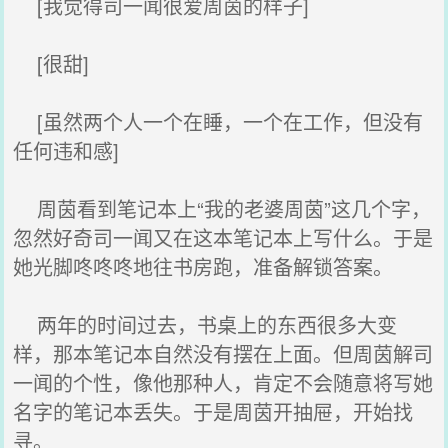
[我觉得司一闻很爱周茵的样子]
[很甜]
[虽然两个人一个在睡，一个在工作，但没有
任何违和感]
周茵看到笔记本上“我的老婆周茵”这几个字，
忽然好奇司一闻又在这本笔记本上写什么。于是
她光脚咚咚咚地往书房跑，准备解锁答案。
两年的时间过去，书桌上的东西很多大变
样，那本笔记本自然没有摆在上面。但周茵解司
一闻的个性，像他那种人，肯定不会随意将写她
名字的笔记本丢失。于是周茵开抽屉，开始找
寻。