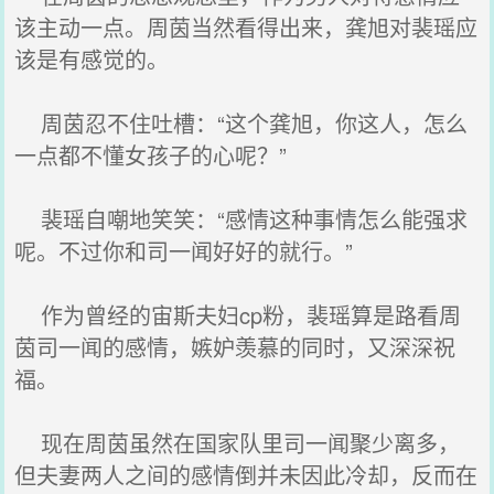
该主动一点。周茵当然看得出来，龚旭对裴瑶应
该是有感觉的。
周茵忍不住吐槽：“这个龚旭，你这人，怎么
一点都不懂女孩子的心呢？”
裴瑶自嘲地笑笑：“感情这种事情怎么能强求
呢。不过你和司一闻好好的就行。”
作为曾经的宙斯夫妇cp粉，裴瑶算是路看周
茵司一闻的感情，嫉妒羡慕的同时，又深深祝
福。
现在周茵虽然在国家队里司一闻聚少离多，
但夫妻两人之间的感情倒并未因此冷却，反而在