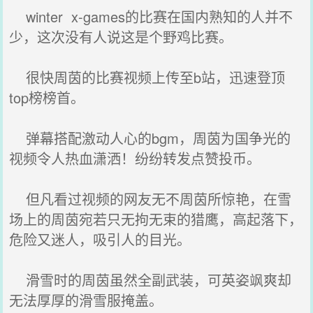
winter x-games的比赛在国内熟知的人并不
少，这次没有人说这是个野鸡比赛。
很快周茵的比赛视频上传至b站，迅速登顶
top榜榜首。
弹幕搭配激动人心的bgm，周茵为国争光的
视频令人热血潇洒！纷纷转发点赞投币。
但凡看过视频的网友无不周茵所惊艳，在雪
场上的周茵宛若只无拘无束的猎鹰，高起落下，
危险又迷人，吸引人的目光。
滑雪时的周茵虽然全副武装，可英姿飒爽却
无法厚厚的滑雪服掩盖。