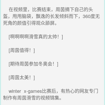
在视频里，比赛结束，周茵摘下自己的头
盔，甩甩脑袋，飘逸的长发倾斜而下，360度无
死角的颜值引得观众舔屏。
[啊啊啊啊滑雪真的太帅！]
[周茵值得！]
[期待周茵参加冬奥会！]
[周茵太美！]
winter x-games比赛后，有热心的网友专门
制作有周茵滑雪的视频锦集。