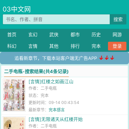
03中文网
搜索
首页
玄幻
武侠
都市
历史
网游
科幻
言情
其他
排行
完本
登录
↓↓↓
追看新章节，下载本站客户端无广告APP
二手电瓶-搜索结果(共4条记录)
[言情]红楼之如画江山
作者：
二手电瓶
状态：完本
更新时间：09-14 00:43:54
最新章节：
完本感言
[言情]无限诸天从红楼开始
作者：
二手电瓶