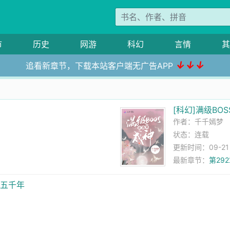
市
历史
网游
科幻
言情
其
↓↓↓
追看新章节，下载本站客户端无广告APP
[科幻]满级BO
作者：
千千嫣梦
状态：连载
更新时间：09-21 0
最新章节：
第29
夏五千年