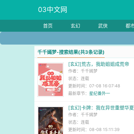
03中文网
首页
玄幻
武侠
都
千千嫣梦-搜索结果(共3条记录)
[玄幻]荒古，我助姐姐成荒帝
作者：
千千嫣梦
状态：连载
更新时间：07-08 16:07:48
最新章节：
星纪番外一
[玄幻]卡牌：我在异世重塑华
作者：
千千嫣梦
状态：连载
更新时间：08-08 15:11:39