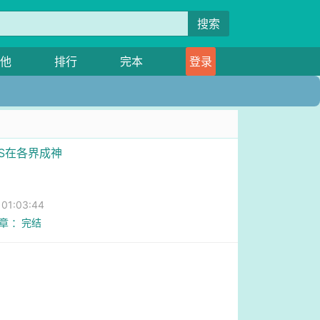
搜索
他
排行
完本
登录
SS在各界成神
1:03:44
2章 ：完结