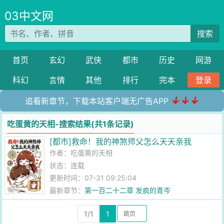
03中文网
搜索
首页
玄幻
武侠
都市
历史
网游
科幻
言情
其他
排行
完本
登录
↓↓↓
追看新章节，下载本站客户端无广告APP
吃蛋黄的天相-搜索结果(共1条记录)
[都市]救命！我的神煞师父怎么天天亲我
作者：
吃蛋黄的天相
状态：连载
更新时间：07-31 09:25:04
最新章节：
第一百二十二章 发疯的青岑
1/1
1