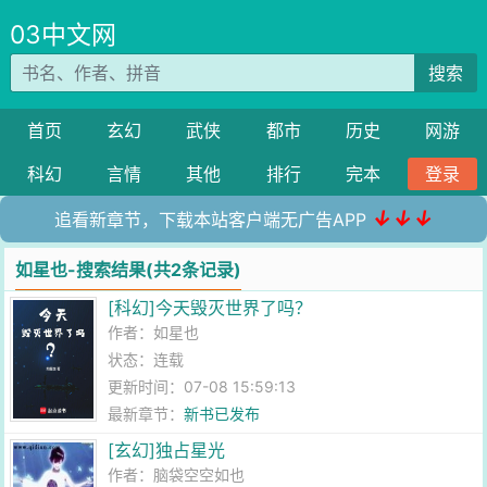
03中文网
搜索
首页
玄幻
武侠
都市
历史
网游
科幻
言情
其他
排行
完本
登录
↓↓↓
追看新章节，下载本站客户端无广告APP
如星也-搜索结果(共2条记录)
[科幻]今天毁灭世界了吗？
作者：
如星也
状态：连载
更新时间：07-08 15:59:13
最新章节：
新书已发布
[玄幻]独占星光
作者：
脑袋空空如也