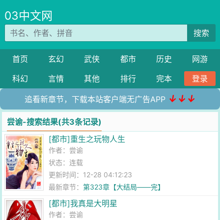
03中文网
搜索
首页
玄幻
武侠
都市
历史
网游
科幻
言情
其他
排行
完本
登录
↓↓↓
追看新章节，下载本站客户端无广告APP
尝谕-搜索结果(共3条记录)
[都市]重生之玩物人生
作者：
尝谕
状态：连载
更新时间：12-28 04:12:23
最新章节：
第323章【大结局——完】
[都市]我真是大明星
作者：
尝谕