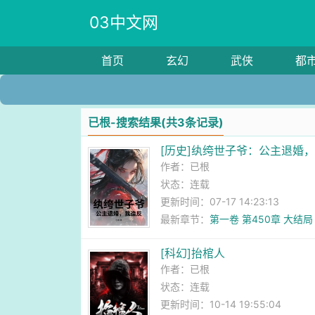
03中文网
首页
玄幻
武侠
都
已根-搜索结果(共3条记录)
[历史]纨绔世子爷：公主退婚
作者：
已根
状态：连载
更新时间：07-17 14:23:13
最新章节：
第一卷 第450章 大结局
[科幻]抬棺人
作者：
已根
状态：连载
更新时间：10-14 19:55:04