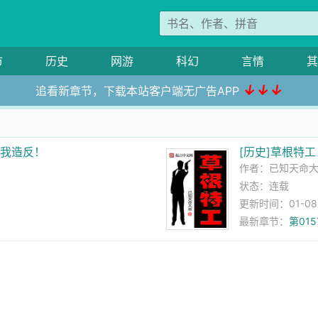
市
历史
网游
科幻
言情
其
↓↓↓
追看新章节，下载本站客户端无广告APP
，我造反！
[历史]草根特工
作者：
已知天命
状态：连载
更新时间：01-08 0
最新章节：
第01