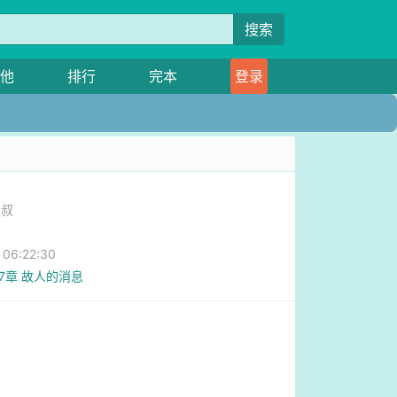
搜索
他
排行
完本
登录
大叔
6:22:30
57章 故人的消息