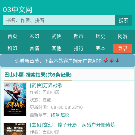
03中文网
搜索
首页
玄幻
武侠
都市
历史
网游
科幻
言情
其他
排行
完本
登录
↓↓↓
追看新章节，下载本站客户端无广告APP
巴山小顾-搜索结果(共6条记录)
[武侠]万界战歌
作者：
巴山小顾
状态：连载
更新时间：08-30 08:53:16
最新章节：
终章 超脱
[玄幻]玄幻：傻子开局，从猎户开始修炼
作者：
巴山小顾