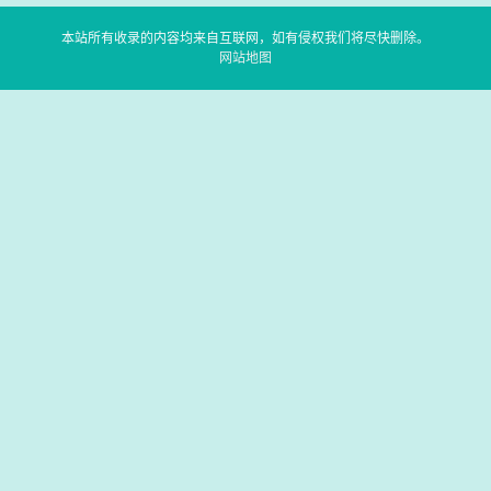
本站所有收录的内容均来自互联网，如有侵权我们将尽快删除。
网站地图