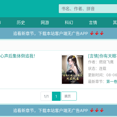
市
历史
网游
科幻
言情
其
↓↓↓
追看新章节，下载本站客户端无广告APP
我心声后集体倒追我！
[言情]你有天
作者：
燃烧飞鹰
状态：连载
更新时间：08-06 1
最新章节：
第一卷
1/1
1
↓↓↓
追看新章节，下载本站客户端无广告APP