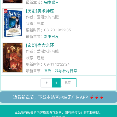
最新章节：
完本感言
[历史]奥术神座
作者：
爱潜水的乌贼
状态：完本
更新时间：08-20 19:22:35
最新章节：
新书已发
[玄幻]宿命之环
作者：
爱潜水的乌贼
状态：连载
更新时间：09-11 12:22:24
最新章节：
番外：科尔杜村日常
1/1
1
↓↓↓
追看新章节，下载本站客户端无广告APP
本站所有收录的内容均来自互联网，如有侵权我们将尽快删除。