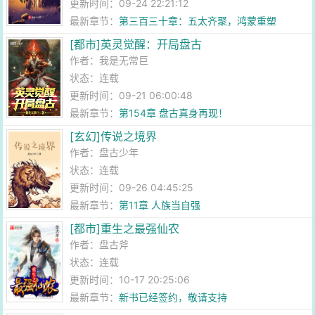
更新时间：09-24 22:21:12
最新章节：
第三百三十章：五太齐聚，鸿蒙重塑
[都市]英灵觉醒：开局盘古
作者：
我是无常巨
状态：连载
更新时间：09-21 06:00:48
最新章节：
第154章 盘古真身再现！
[玄幻]传说之境界
作者：
盘古少年
状态：连载
更新时间：09-26 04:45:25
最新章节：
第11章 人族当自强
[都市]重生之最强仙农
作者：
盘古斧
状态：连载
更新时间：10-17 20:25:06
最新章节：
新书已经签约，敬请支持