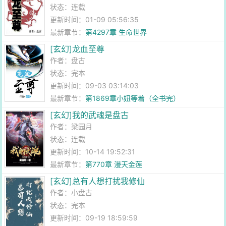
状态：连载
更新时间：01-09 05:56:35
最新章节：
第4297章 生命世界
[玄幻]龙血至尊
作者：
盘古
状态：完本
更新时间：09-03 03:14:03
最新章节：
第1869章小妞等着（全书完）
[玄幻]我的武魂是盘古
作者：
梁园月
状态：连载
更新时间：10-14 19:52:31
最新章节：
第770章 漫天金莲
[玄幻]总有人想打扰我修仙
作者：
小盘古
状态：完本
更新时间：09-19 18:59:59