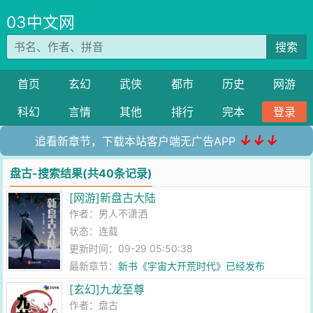
03中文网
搜索
首页
玄幻
武侠
都市
历史
网游
科幻
言情
其他
排行
完本
登录
↓↓↓
追看新章节，下载本站客户端无广告APP
盘古-搜索结果(共40条记录)
[网游]新盘古大陆
作者：
男人不潇洒
状态：连载
更新时间：09-29 05:50:38
最新章节：
新书《宇宙大开荒时代》已经发布
[玄幻]九龙至尊
作者：
盘古