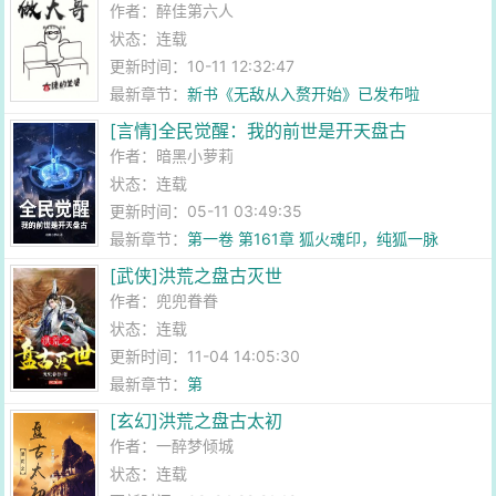
作者：
醉佳第六人
状态：连载
更新时间：10-11 12:32:47
最新章节：
新书《无敌从入赘开始》已发布啦
[言情]全民觉醒：我的前世是开天盘古
作者：
暗黑小萝莉
状态：连载
更新时间：05-11 03:49:35
最新章节：
第一卷 第161章 狐火魂印，纯狐一脉
[武侠]洪荒之盘古灭世
作者：
兜兜眷眷
状态：连载
更新时间：11-04 14:05:30
最新章节：
第
[玄幻]洪荒之盘古太初
作者：
一醉梦倾城
状态：连载