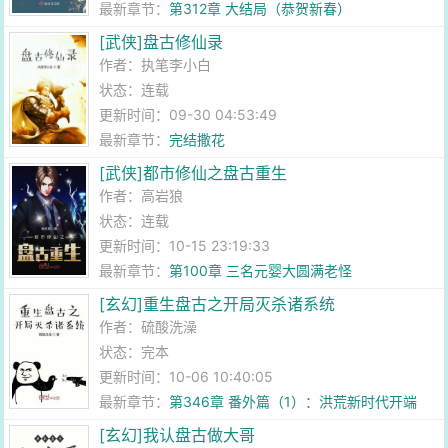
最新章节：
第312章 大结局（恭贺新春）
[武侠]盘古修仙录
作者：
执笔李小白
状态：连载
更新时间：09-30 04:53:49
最新章节：
完结撒花
[武侠]都市修仙之盘古重生
作者：
高岩狼
状态：连载
更新时间：10-15 23:19:33
最新章节：
第100章 三名元婴大圆满老怪
[玄幻]重生盘古之开局灭杀诸系统
作者：
硫酸洗澡
状态：完本
更新时间：10-06 10:40:05
最新章节：
第346章 番外篇（1）：洪荒新时代开端
[玄幻]我认盘古做大哥