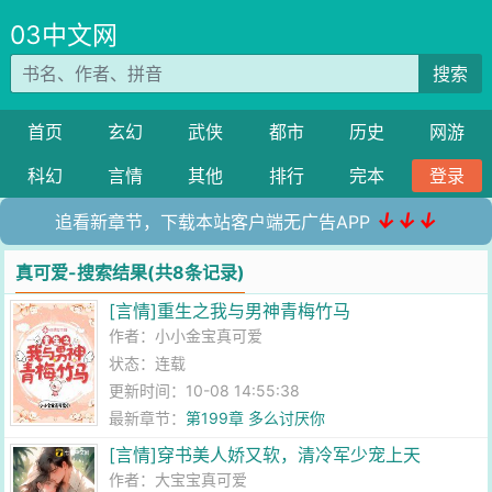
03中文网
搜索
首页
玄幻
武侠
都市
历史
网游
科幻
言情
其他
排行
完本
登录
↓↓↓
追看新章节，下载本站客户端无广告APP
真可爱-搜索结果(共8条记录)
[言情]重生之我与男神青梅竹马
作者：
小小金宝真可爱
状态：连载
更新时间：10-08 14:55:38
最新章节：
第199章 多么讨厌你
[言情]穿书美人娇又软，清冷军少宠上天
作者：
大宝宝真可爱