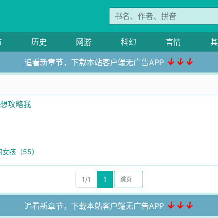
市
历史
网游
科幻
言情
其
↓↓↓
追看新章节，下载本站客户端无广告APP
都想攻略我
的女孩（55）
1/1
1
↓↓↓
追看新章节，下载本站客户端无广告APP