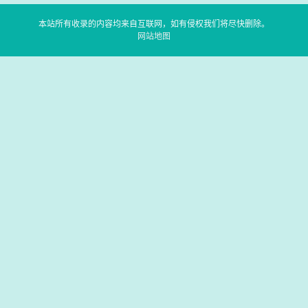
本站所有收录的内容均来自互联网，如有侵权我们将尽快删除。
网站地图