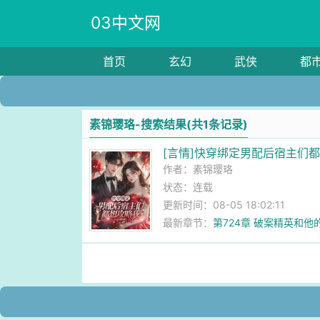
03中文网
首页
玄幻
武侠
都
素锦璎珞-搜索结果(共1条记录)
[言情]快穿绑定男配后宿主们
作者：
素锦璎珞
状态：连载
更新时间：08-05 18:02:11
最新章节：
第724章 破案精英和他