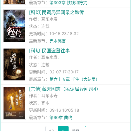
最新章节：
第303章 铁线和符咒
[科幻]民调局异闻录之勉传
作者：
耳东水寿
状态：连载
更新时间：10-15 23:18:32
最新章节：
完本感言
[科幻]民国盗墓往事
作者：
耳东水寿.
状态：连载
更新时间：02-07 17:30:17
最新章节：
第六十五章 半生（大结局）
[言情]藏天图志（民调局异闻录4）
作者：
耳东水寿
状态：完本
更新时间：09-16 16:05:18
最新章节：
第60章 曲终