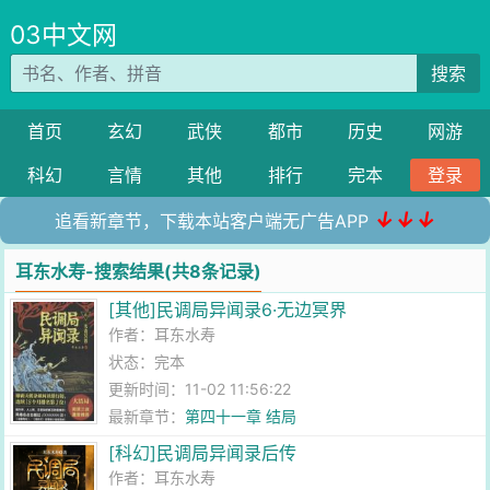
03中文网
搜索
首页
玄幻
武侠
都市
历史
网游
科幻
言情
其他
排行
完本
登录
↓↓↓
追看新章节，下载本站客户端无广告APP
耳东水寿-搜索结果(共8条记录)
[其他]民调局异闻录6·无边冥界
作者：
耳东水寿
状态：完本
更新时间：11-02 11:56:22
最新章节：
第四十一章 结局
[科幻]民调局异闻录后传
作者：
耳东水寿