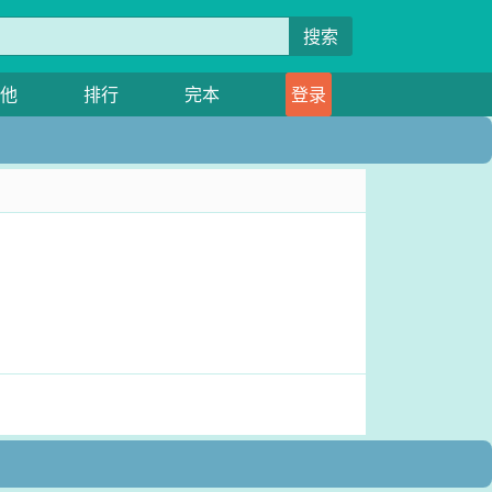
搜索
他
排行
完本
登录