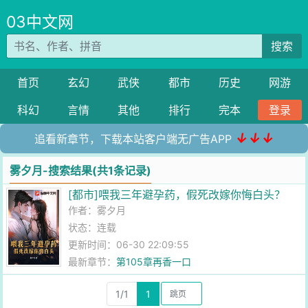
03中文网
搜索
首页
玄幻
武侠
都市
历史
网游
科幻
言情
其他
排行
完本
登录
↓↓↓
追看新章节，下载本站客户端无广告APP
雾夕月-搜索结果(共1条记录)
[都市]喂我三年避孕药，假死改嫁你悔白头？
作者：
雾夕月
状态：连载
更新时间：06-30 22:09:55
最新章节：
第105章再香一口
1/1
1