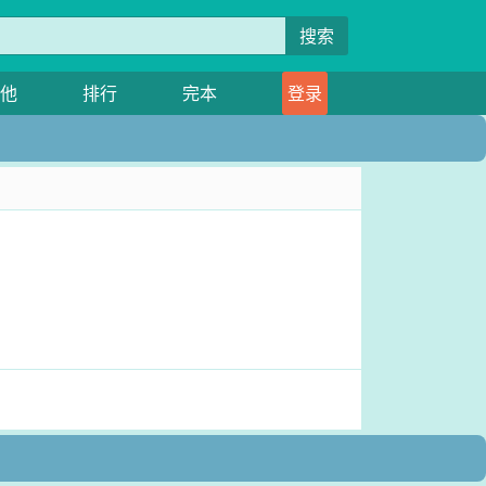
搜索
他
排行
完本
登录