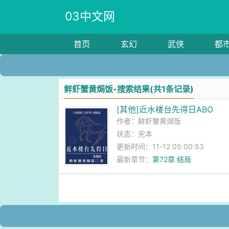
03中文网
首页
玄幻
武侠
都
鲜虾蟹黄焗饭-搜索结果(共1条记录)
[其他]近水楼台先得日ABO
作者：
鲜虾蟹黄焗饭
状态：完本
更新时间：11-12 05:00:53
最新章节：
第72章 结局