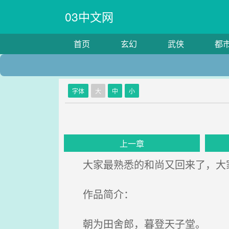
03中文网
首页
玄幻
武侠
都
字体
大
中
小
上一章
大家最熟悉的和尚又回来了，大
作品简介：
朝为田舍郎，暮登天子堂。