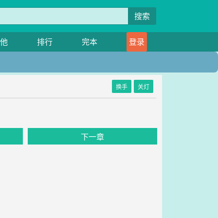
搜索
他
排行
完本
登录
换手
关灯
下一章