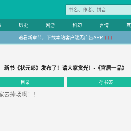
市
历史
网游
科幻
言情
其
追看新章节，下载本站客户端无广告APP
↓↓↓
新书《状元郎》发布了！请大家赏光！-《官居一品》
目录
存书签
家去捧场啊！！