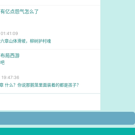
役有亿点怨气怎么了
门
1:41:09
十六章山体滑坡，柳树护村魂
，布局西游
到吧
9:47:36
3章 什么？你说那鹅笼里面装着的都是孩子？