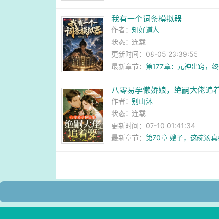
我有一个词条模拟器
作者：
知好道人
状态：连载
更新时间：08-05 23:39:55
最新章节：
第177章：元神出窍，
八零易孕懒娇娘，绝嗣大佬追
作者：
别山沐
状态：连载
更新时间：07-10 01:41:34
最新章节：
第70章 嫂子，这碗汤