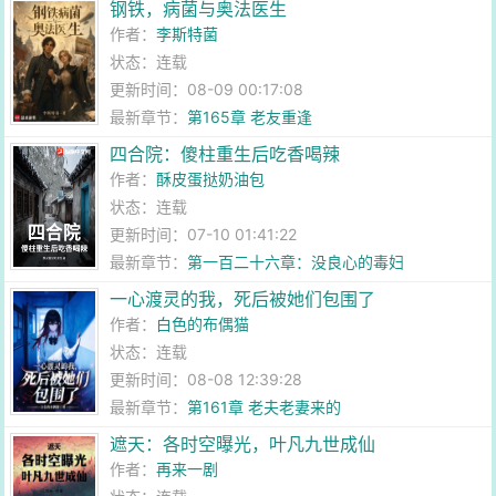
钢铁，病菌与奥法医生
作者：
李斯特菌
状态：连载
更新时间：08-09 00:17:08
最新章节：
第165章 老友重逢
四合院：傻柱重生后吃香喝辣
作者：
酥皮蛋挞奶油包
状态：连载
更新时间：07-10 01:41:22
最新章节：
第一百二十六章：没良心的毒妇
一心渡灵的我，死后被她们包围了
作者：
白色的布偶猫
状态：连载
更新时间：08-08 12:39:28
最新章节：
第161章 老夫老妻来的
遮天：各时空曝光，叶凡九世成仙
作者：
再来一剧