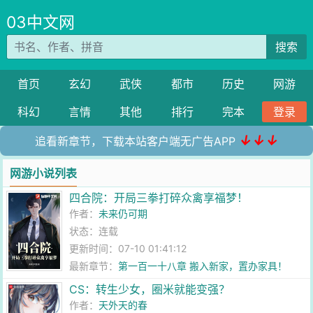
03中文网
搜索
首页
玄幻
武侠
都市
历史
网游
科幻
言情
其他
排行
完本
登录
↓↓↓
追看新章节，下载本站客户端无广告APP
网游小说列表
四合院：开局三拳打碎众禽享福梦！
作者：
未来仍可期
状态：连载
更新时间：07-10 01:41:12
最新章节：
第一百一十八章 搬入新家，置办家具！
CS：转生少女，圈米就能变强？
作者：
天外天的春