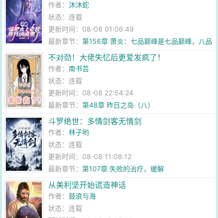
作者：
沐沐蛇
状态：连载
更新时间：08-08 01:06:49
最新章节：
第156章 萧炎：七品巅峰是七品巅峰，八品
是八品，二者不可混为一谈
不对劲！大佬失忆后更爱发疯了！
作者：
南书芸
状态：连载
更新时间：08-08 22:54:24
最新章节：
第48章 昨日之岛（八）
斗罗绝世：多情剑客无情剑
作者：
林子哟
状态：连载
更新时间：08-08 11:08:12
最新章节：
第107章 失败的治疗，缓解
从美利坚开始谎造神话
作者：
鼓浪与海
状态：连载