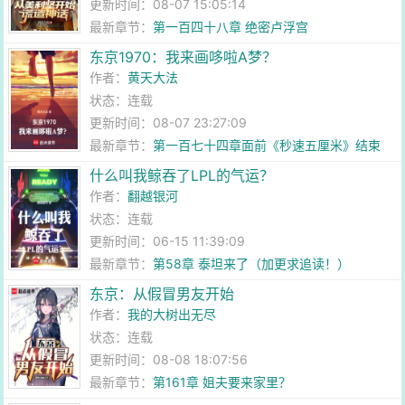
更新时间：08-07 15:05:14
最新章节：
第一百四十八章 绝密卢浮宫
东京1970：我来画哆啦A梦？
作者：
黄天大法
状态：连载
更新时间：08-07 23:27:09
最新章节：
第一百七十四章面前《秒速五厘米》结束
什么叫我鲸吞了LPL的气运？
作者：
翻越银河
状态：连载
更新时间：06-15 11:39:09
最新章节：
第58章 泰坦来了（加更求追读！）
东京：从假冒男友开始
作者：
我的大树出无尽
状态：连载
更新时间：08-08 18:07:56
最新章节：
第161章 姐夫要来家里？