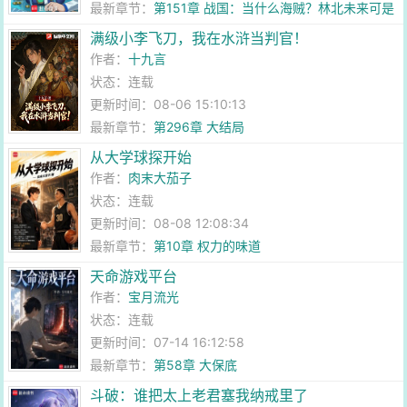
最新章节：
第151章 战国：当什么海贼？林北未来可是
要成为海军之人！
满级小李飞刀，我在水浒当判官！
作者：
十九言
状态：连载
更新时间：08-06 15:10:13
最新章节：
第296章 大结局
从大学球探开始
作者：
肉末大茄子
状态：连载
更新时间：08-08 12:08:34
最新章节：
第10章 权力的味道
天命游戏平台
作者：
宝月流光
状态：连载
更新时间：07-14 16:12:58
最新章节：
第58章 大保底
斗破：谁把太上老君塞我纳戒里了