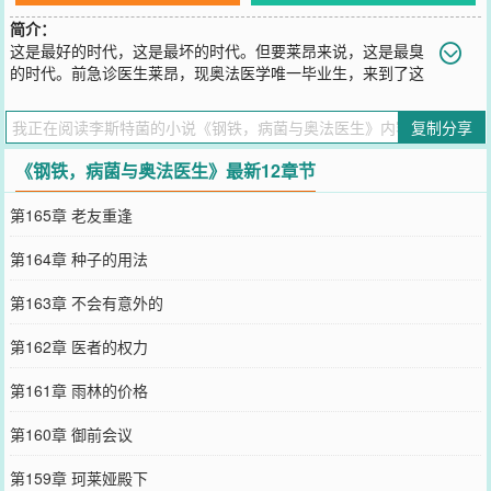
简介：
这是最好的时代，这是最坏的时代。但要莱昂来说，这是最臭
的时代。前急诊医生莱昂，现奥法医学唯一毕业生，来到了这
个奥法与蒸汽并存的世界。他本打算凭着超前的医学知识和奥法的生
产力，顺手客串一回“现代医学之父”。防护学派的护盾术？刚好用来
复制分享
罩出无尘结界。元能学派的燃烧之手？刚好用来消毒手术器械。嬗变
学派的物质变换？刚好用来手搓生理盐水。他还遇到了被称作“死眠圣
《钢铁，病菌与奥法医生》最新12章节
女”的女孩，其双手所触，任何活物都会安然睡去，再不醒来。莱昂的
第一反应是：“全身无菌？！这是上好的手术助手啊。”但他很快发现
第165章 老友重逢
——上一秒从死神手里抢回的士兵，转头又倒在了冲锋的路上。工厂
主依旧贪婪，新贵族依旧傲慢，普通人依旧沉默。世界已经病入膏
第164章 种子的用法
肓。于是医者戴上皇冠，准备亲自动手术。
您要是觉得《
钢铁，病菌与奥法医生
》还不错的话请不要忘记向您QQ
第163章 不会有意外的
群和微博微信里的朋友推荐哦！
第162章 医者的权力
第161章 雨林的价格
第160章 御前会议
第159章 珂莱娅殿下