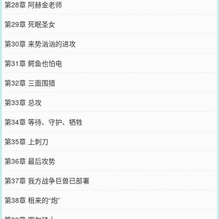
第28章 阿赫金老师
第29章 死眠圣女
第30章 来势汹汹的进攻
第31章 鳄鱼也怕电
第32章 三面围猎
第33章 总攻
第34章 等待、守护、牺牲
第35章 上刺刀
第36章 最后攻势
第37章 我方战争巨兽已部署
第38章 租来的“炮”