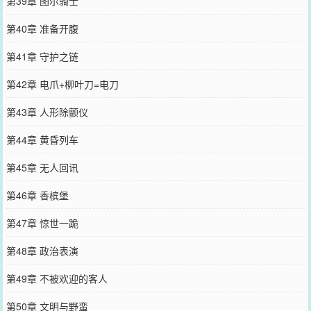
第39章 图尔骑士
第40章 准备开腹
第41章 守护之链
第42章 电爪+柳叶刀=电刀
第43章 人形除颤仪
第44章 黄昏列车
第45章 无人回讯
第46章 香槟堡
第47章 惊世一跪
第48章 政治表演
第49章 不被欢迎的客人
第50章 文明与野蛮