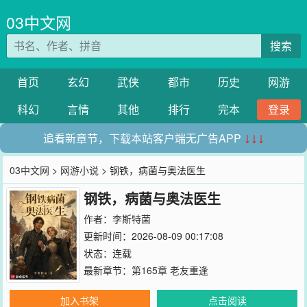
03中文网
搜索
首页
玄幻
武侠
都市
历史
网游
科幻
言情
其他
排行
完本
登录
追看新章节，下载本站客户端无广告APP
↓↓↓
03中文网
>
网游小说
> 钢铁，病菌与奥法医生
钢铁，病菌与奥法医生
作者：
李斯特菌
更新时间：2026-08-09 00:17:08
状态：连载
最新章节：
第165章 老友重逢
加入书架
点击阅读