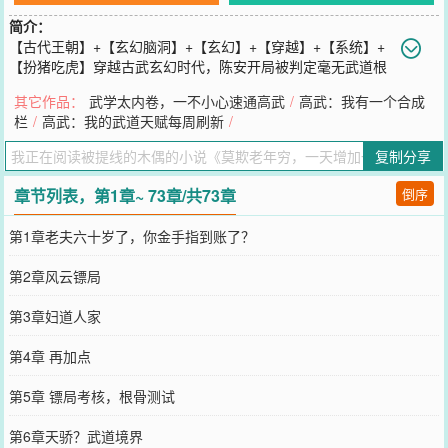
简介：
【古代王朝】+【玄幻脑洞】+【玄幻】+【穿越】+【系统】+
【扮猪吃虎】穿越古武玄幻时代，陈安开局被判定毫无武道根
骨，庸庸碌碌的大半辈子。谁知道，就在陈安六十岁这一天，迟到的
其它作品：
武学太内卷，一不小心速通高武
/
高武：我有一个合成
系统终于降临。一天一个天赋点，永久无上限！一年，天赋暴涨三百
栏
/
高武：我的武道天赋每周刷新
/
六十五点，悄然蜕变！三年，天赋暴涨一千零九十五点，甩开常人！
十年，天赋飙升三千六百五十点，碾压整个时代！十年前你叫我废物
复制分享
我不挑你的理，但是现在……你该叫我什么？秦虎：不是，我叔怎么
就偷偷成武圣了？？祖坟下的祖宗：我陈家麒麟儿有大帝之资！曾经
章节列表，第1章~ 73章/共73章
倒序
一起吹牛逼的兄弟：兄弟，你怎么背着我开路虎了！当年的诊断陈安
毫无根骨的武道教习夜晚疯狂扇自己的耳光：我TM真该死啊，竟然说
第1章老夫六十岁了，你金手指到账了？
我人族武圣毫无武道根基！低调发育数十年，横推天骄；蛰伏数万
载，登临武道绝巅！当岁月流逝，日月轮转，数十年之后大乾王朝遭
第2章风云镖局
遇邪魔入侵，一道身影自虚空踏足而来。“你或许是我见过的最强生
灵，只是现在的我……”“已然成就武道巅峰，名曰……”“武圣！！”
第3章妇道人家
您要是觉得《
莫欺老年穷，一天增加一个天赋点
》还不错的话请不要
忘记向您QQ群和微博微信里的朋友推荐哦！
第4章 再加点
第5章 镖局考核，根骨测试
第6章天骄？武道境界