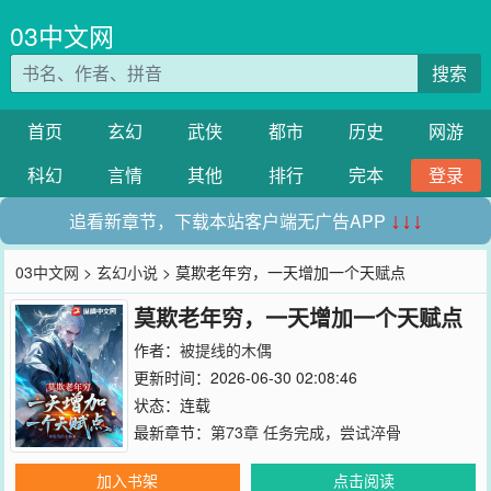
03中文网
搜索
首页
玄幻
武侠
都市
历史
网游
科幻
言情
其他
排行
完本
登录
追看新章节，下载本站客户端无广告APP
↓↓↓
03中文网
>
玄幻小说
> 莫欺老年穷，一天增加一个天赋点
莫欺老年穷，一天增加一个天赋点
作者：
被提线的木偶
更新时间：2026-06-30 02:08:46
状态：连载
最新章节：
第73章 任务完成，尝试淬骨
加入书架
点击阅读