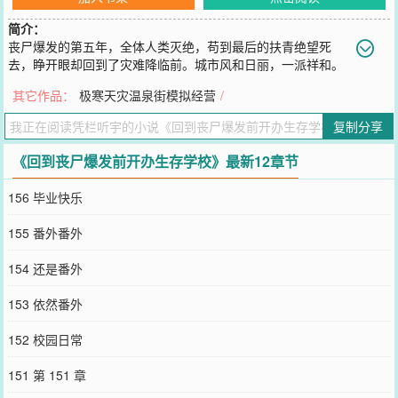
简介：
丧尸爆发的第五年，全体人类灭绝，苟到最后的扶青绝望死
去，睁开眼却回到了灾难降临前。城市风和日丽，一派祥和。
正准备抓紧时间享受人生的扶青脑海中忽然多出一道声音。【已绑定
其它作品：
极寒天灾温泉街模拟经营
/
校园模拟经营系统！】【任务目标：传授生存技巧，培育尖端武力，
建立一所设施完善的[生存学校]，成为人类最后的避难所！】【距离首
复制分享
波感染还有：364天23时35分48秒——】扶青：……开什么玩笑，蓝
星文明辉煌的最后一年，你让我带崽子？？-方洲大学9999级的新生发
《回到丧尸爆发前开办生存学校》最新12章节
现自己的学校好像有点不太对劲。——课表上的“丧尸种类辨别”、“作
物栽培学”和“囤货基础概论”是什么鬼？——她一个学播音主持的为什
156 毕业快乐
么体育必修是武装越野？——别人开学军训是在太阳下站军姿，为什
么他们直接被架进了全息舱，开局就是血呼啦嚓的丧尸糊脸？！被颤
155 番外番外
巍巍架进军事指挥课堂的文科状元表情呆滞：为什么老师口中的敌人
好像都不是人？被一头雾水分入精英班的体育特长生两眼一黑：上来
154 还是番外
就从如何挑断手筋脚筋学起这合适吗？而当他们想要退学，面前竟然
还会自动弹出【申请驳回】的窗口！一个月后，新生们崩溃了。他们
153 依然番外
集体找到校长抗议：这个世界上根本不可能有人能在一分钟内解决三
个丧尸！年轻的校长抬起眼，挑了下眉。30秒后，新生们鸦雀无声地
152 校园日常
看着校长砍瓜切菜一样干掉十个小丧尸。扶青活动了下手腕，转身：
还有别的问题吗？小鸡崽一样挤在一起瑟瑟发抖的新生们：……他们
151 第 151 章
咽了下唾沫：没、没了。-蓝星历10000年，未知病毒席卷全球。绝望