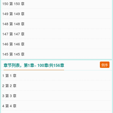
之际，一群学生从天而降，训练有素地掏出战斗斧，一斧一个小丧
150 第 150 章
尸。他们带着惶恐不安的人类建立基地，种菜，囤货；教导众人如何
精准分辨丧尸种类，对症下药；甚至还组建出一支精英部队，踏平了
149 第 149 章
丧尸王的老巢……在方洲大学学生的带领下，华国成为全球战略中
心，风雨中的孤岛，各国纷纷求助。等一切平息重建，媒体蜂拥赶来
148 第 148 章
采访：请问是什么促使你们做出这样的英雄行为？学生们热泪盈眶：
这都要感谢我们的校长！（因为她实在是太可怕了TVT。【文案已存
147 第 147 章
档：2023/10/09】【阅读提示】1.文案发布太早了，正式写的时候部
分细节与文案略有不同，核心梗及看点不变2.感情线少，有群像，有
146 第 146 章
经营元素。半架空，请勿代入现实3.身体原因精力不足，看评论较
少，踏踏实实埋头写文，感谢每一位点进来的小天使，祝大家看文愉
145 第 145 章
快！*预收*《天才的替身姐姐超神了》深山长大的奚涧头一次离开荒
星，就被可疑人物拦下了，并从对方口中得知：一，自己竟然有个失
章节列表，第1章~ 100章/共156章
倒序
散多年的龙凤胎弟弟。二，弟弟被誉为百年难遇的天才单兵，即将跟
随军校出战本届机甲大赛。然而距离比赛还有一个月，他却突遇意外
1 第 1 章
陷入了昏迷。可疑人物——军校教练恳求奚涧伪装成奚风参与大赛，
保证他不因缺席弃权，然后就可以装病退下，直到后者苏醒。作为回
2 第 2 章
报，奚涧可以免费入读第一军校，每月还额外提供五万星币生活费。
奚·咸鱼·但穷鬼·涧：“为了弟弟的梦想，我义不容辞”·第一军校主力队
3 第 3 章
早听说今年入学了一个天才，一年级就破格加入校队，终于见到本人
时却大失所望。清秀俊俏，弱不禁风，别说驾驶机甲了，他真的不是
4 第 4 章
走后门进来的小白脸？唯一知晓内情的指挥祁宴费了好大功夫，才维
持住队内和谐。首次比赛，奚涧因失误被派上场，对面的壮硕单兵对