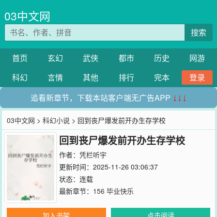
03中文网
搜索
首页
玄幻
武侠
都市
历史
网游
科幻
言情
其他
排行
完本
登录
追看新章节，下载本站客户端无广告APP
↓↓↓
03中文网
>
科幻小说
> 回到丧尸爆发前开办生存学校
回到丧尸爆发前开办生存学校
作者：
凭栏听宇
更新时间：2025-11-26 03:06:37
状态：连载
最新章节：
156 毕业快乐
加入书架
点击阅读