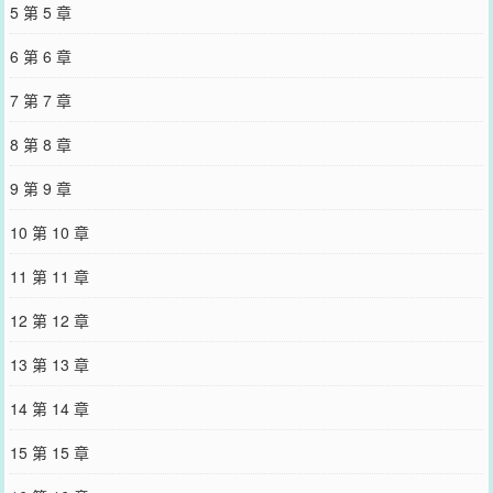
5 第 5 章
着她放肆嘲笑：“传说中的秘密武器，就这？”弹幕：“第一军校是不是
摆烂了，还想赢就赶紧换人！”教练心急如焚，正要叫她回来，却见奚
6 第 6 章
涧轻飘飘挥出一刀，对面S级机甲应声开裂。众人：……卧槽？说好的
小白脸呢？祁宴：……说好的“她就是个没出过荒星的乡下小姑娘，要
7 第 7 章
多加照料”呢？到底谁照顾谁！·赛程过半，奚风归来，众人才知道奚涧
竟然是个没受过训练的孤女，甚至只是代替弟弟上场的替补。全网皆
8 第 8 章
惊。#什么，你是说把各大战队按在地上摩擦的人只是个替补？#天才
的姐姐竟然比他更天才#第一军校主力回应：笑死，根本打不过替补，
9 第 9 章
已经坐上冷板凳#跪求在哪能领到这样一个姐姐，我也想体验一下躺平
被带飞的滋味【小剧场】听闻姐姐终于被找回来，奚风刚苏醒就坐着
10 第 10 章
轮椅眼含热泪跑去认亲。……结果正撞见他从小一起长大的好兄弟，
外人眼中高冷的天才指挥，正围着他姐嘘寒问暖，就差背后长出尾
11 第 11 章
巴。奚风：？？？好兄弟趁我不在偷家，求问，我该用什么姿势把他
从我姐身边一脚踹开？：）【大约赛季过半掉马，后半段姐弟联手。
12 第 12 章
女主最强，轻快爽文。】
您要是觉得《
回到丧尸爆发前开办生存学校
》还不错的话请不要忘记
13 第 13 章
向您QQ群和微博微信里的朋友推荐哦！
14 第 14 章
15 第 15 章