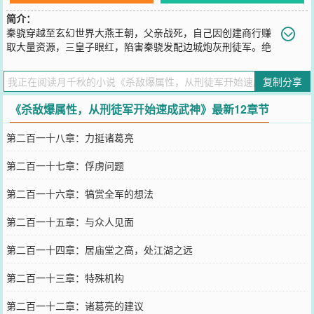
简介：
秦骁穿越至玄幻世界大燕王朝，父亲战死，自己因创建商行赚
取大量资源，三皇子眼红，陷害秦骁发配边城炮灰刑徒军。绝
境时刻，获得杀敌捡属性系统。杀敌就能捡取属性、功法、装备？我
直接无敌了，你随意！秦骁从边关一名炮灰，不断奋勇击杀来犯之
复制分享
敌，逐步成长为武圣境盖世强者、无上至尊！灭异族，杀妖族。大燕
王朝民不聊生，朝廷佞臣当道。不舍得将三皇子交出来？抱歉，我反
《杀敌爆属性，从刑徒军开始速成武神》最新12章节
了！
您要是觉得《
杀敌爆属性，从刑徒军开始速成武神
》还不错的话请不
第二百一十八章：力挺诸葛亮
要忘记向您QQ群和微博微信里的朋友推荐哦！
第二百一十七章：俘虏问题
第二百一十六章：犒赏全军的想法
第二百一十五章：与众人见面
第二百一十四章：居庙堂之高，处江湖之远
第二百一十三章：特殊机构
第二百一十二章：诸葛亮的建议