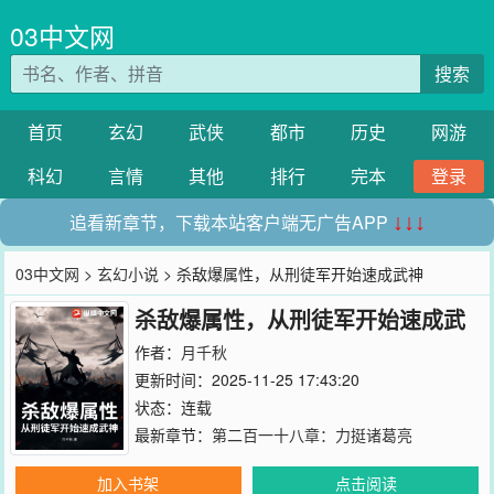
03中文网
搜索
首页
玄幻
武侠
都市
历史
网游
科幻
言情
其他
排行
完本
登录
追看新章节，下载本站客户端无广告APP
↓↓↓
03中文网
>
玄幻小说
> 杀敌爆属性，从刑徒军开始速成武神
杀敌爆属性，从刑徒军开始速成武
神
作者：
月千秋
更新时间：2025-11-25 17:43:20
状态：连载
最新章节：
第二百一十八章：力挺诸葛亮
加入书架
点击阅读