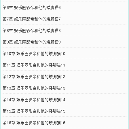
第6章 娱乐圈影帝和他的矮脚猫6
第7章 娱乐圈影帝和他的矮脚猫7
第8章 娱乐圈影帝和他的矮脚猫8
第9章 娱乐圈影帝和他的矮脚猫9
第10章 娱乐圈影帝和他的矮脚猫10
第11章 娱乐圈影帝和他的矮脚猫11
第12章 娱乐圈影帝和他的矮脚猫12
第13章 娱乐圈影帝和他的矮脚猫13
第14章 娱乐圈影帝和他的矮脚猫14
第15章 娱乐圈影帝和他的矮脚猫15
第16章 娱乐圈影帝和他的矮脚猫16