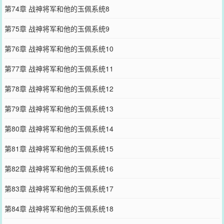
第74章 战神将军和他的玉佩系统8
第75章 战神将军和他的玉佩系统9
第76章 战神将军和他的玉佩系统10
第77章 战神将军和他的玉佩系统11
第78章 战神将军和他的玉佩系统12
第79章 战神将军和他的玉佩系统13
第80章 战神将军和他的玉佩系统14
第81章 战神将军和他的玉佩系统15
第82章 战神将军和他的玉佩系统16
第83章 战神将军和他的玉佩系统17
第84章 战神将军和他的玉佩系统18