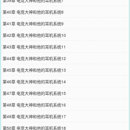
第39章 电竞大神和他的耳机系统7
第40章 电竞大神和他的耳机系统8
第41章 电竞大神和他的耳机系统9
第42章 电竞大神和他的耳机系统10
第43章 电竞大神和他的耳机系统11
第44章 电竞大神和他的耳机系统12
第45章 电竞大神和他的耳机系统13
第46章 电竞大神和他的耳机系统14
第47章 电竞大神和他的耳机系统15
第48章 电竞大神和他的耳机系统16
第49章 电竞大神和他的耳机系统17
第50章 电竞大神和他的耳机系统18