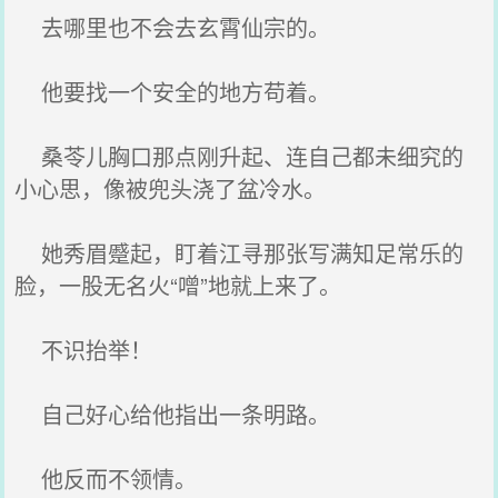
去哪里也不会去玄霄仙宗的。
他要找一个安全的地方苟着。
桑苓儿胸口那点刚升起、连自己都未细究的
小心思，像被兜头浇了盆冷水。
她秀眉蹙起，盯着江寻那张写满知足常乐的
脸，一股无名火“噌”地就上来了。
不识抬举！
自己好心给他指出一条明路。
他反而不领情。