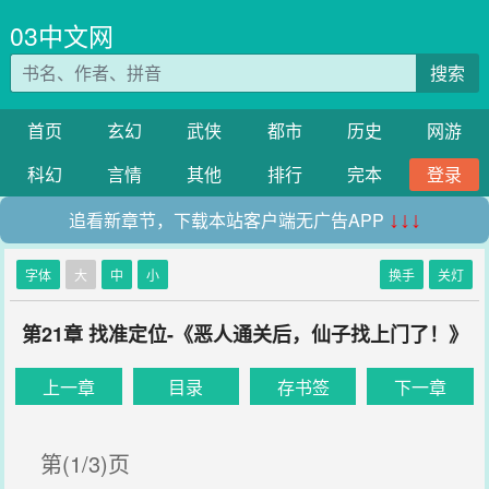
03中文网
搜索
首页
玄幻
武侠
都市
历史
网游
科幻
言情
其他
排行
完本
登录
追看新章节，下载本站客户端无广告APP
↓↓↓
字体
大
中
小
换手
关灯
第21章 找准定位-《恶人通关后，仙子找上门了！》
上一章
目录
存书签
下一章
第(1/3)页