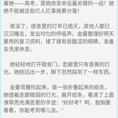
着她——高考，是她改变命运最关键的一战！她
绝不能被这些烂人烂事拖累分毫！
夜深了，宿舍里的灯早已熄灭，其他人都已
沉沉睡去，发出均匀的呼吸声。金曼整理好明天
要用的复习资料，揉了揉有些酸涩的眼睛，准备
去洗漱休息。
她轻轻地打开宿舍门，走廊里只有昏黄的灯
光。她刚迈出一步，脚下忽然踩到了一样东西。
金曼弯腰捡起来，是一张折叠起来的纸条。
她借着走廊微弱的灯光，展开纸条，看清了上面
潦草而充满恶意的字迹：“好好考？呵，我倒要
看看，你能考到哪儿去。”