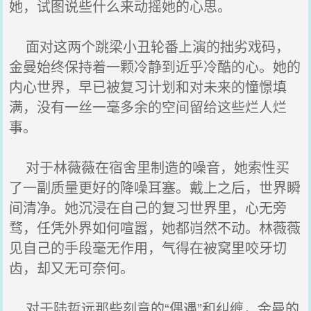
她，试图说些什么来动摇她的心思。
面对这两个跳梁小丑轮番上演的拙劣戏码，
金曼始终保持着一颗冷静到近乎冷酷的心。她的
内心世界，早已被复习计划和对未来的憧憬填
满，没有一丝一毫多余的空间留给这些烂人烂
事。
对于林薇薇在宿舍里制造的噪音，她索性买
了一副质量更好的降噪耳塞。戴上之后，世界瞬
间清净。她沉浸在自己的复习世界里，心无旁
骛，任凭外界如何喧嚣，她都岿然不动。林薇薇
见自己的手段毫无作用，气得在被窝里咬牙切
齿，却又无可奈何。
对于陆哲远那些刻意的“偶遇”和纠缠，金曼的