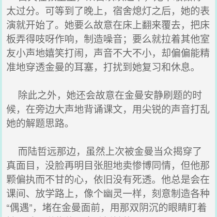
太过分。可等到了晚上，宿舍熄灯之后，她的表
演就开始了。她要么故意在床上翻来覆去，把床
板弄得吱呀作响，制造噪音；要么就拉着其他室
友小声地嬉笑打闹，声音不大不小，却偏偏能精
准地穿透金曼的耳塞，打扰到她复习和休息。
除此之外，她还会故意在金曼安静刷题的时
候，在旁边大声地背诵课文，用尖锐的声音打乱
她的解题思路。
而陆哲远那边，虽然上次被金曼当众揭穿了
真面目，没脸再明目张胆地卖惨博同情，但他那
颗偏执而不甘的心，依旧没有死透。他总是会在
课间、放学路上，像个幽灵一样，刻意制造各种
“偶遇”，堵在金曼面前，用那双阴沉的眼睛盯着