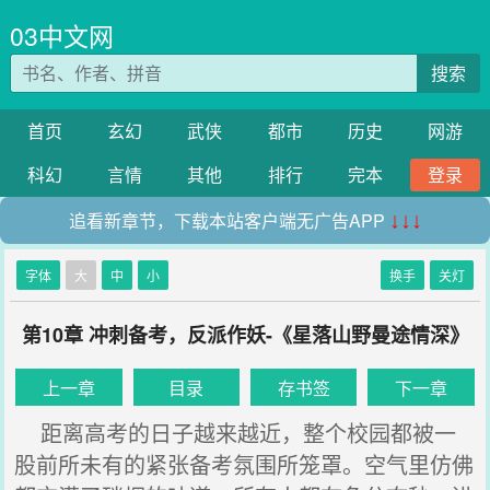
03中文网
搜索
首页
玄幻
武侠
都市
历史
网游
科幻
言情
其他
排行
完本
登录
追看新章节，下载本站客户端无广告APP
↓↓↓
字体
大
中
小
换手
关灯
第10章 冲刺备考，反派作妖-《星落山野曼途情深》
上一章
目录
存书签
下一章
距离高考的日子越来越近，整个校园都被一
股前所未有的紧张备考氛围所笼罩。空气里仿佛