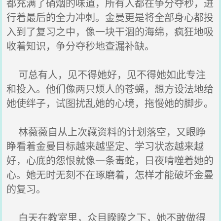
都充满了硝烟的味道，所有人都在争分夺秒，进
行着最后的全力冲刺。金曼更是将全部身心都投
入到了复习之中，像一块干涸的海绵，疯狂地吸
收着知识，争分夺秒地查漏补缺。
可总有人，见不得她好，见不得她如此专注
和投入。他们像两只烦人的苍蝇，想方设法地给
她使绊子，试图扰乱她的心境，拖慢她的脚步。
林薇薇自从上次藏资料的计划落空，又眼睁
睁看着金曼目标越来越坚定、学习状态越来越
好，心底的怨恨就像一条毒蛇，日夜啃噬着她的
心。她无时无刻不在琢磨着，怎样才能破坏金曼
的复习。
白天在教室里，众目睽睽之下，她不敢做得