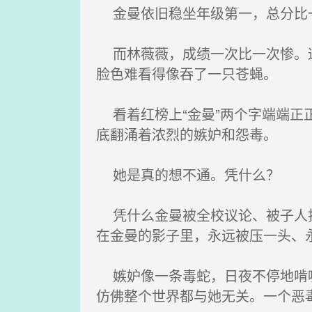
金曼依旧稳坐年级第一，总分比一
而林薇薇，成绩一次比一次惨。这
脸色难看得像吞了一只苍蝇。
看着红榜上“金曼”两个字端端正
底翻涌着浓烈的嫉妒和怨毒。
她是真的想不通。凭什么？
凭什么金曼被全校议论、被子人指
在金曼的影子里，永远被压一头、
嫉妒像一条毒蛇，日夜不停地啃噬
仿佛整个世界都与她无关。一个恶