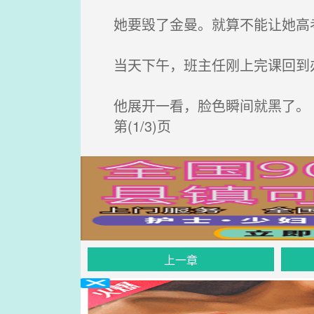
她要毁了金曼。就算不能让她高考
当天下午，班主任刚上完课回到办
他展开一看，脸色瞬间就黑了。
第(1/3)页
上一章