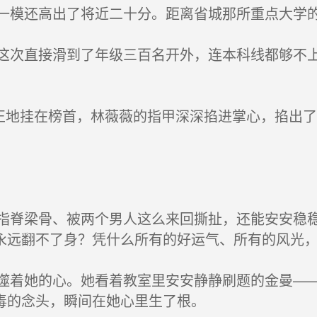
模还高出了将近二十分。距离省城那所重点大学
次直接滑到了年级三百名开外，连本科线都够不上
正地挂在榜首，林薇薇的指甲深深掐进掌心，掐出
脊梁骨、被两个男人这么来回撕扯，还能安安稳稳
永远翻不了身？凭什么所有的好运气、所有的风光
着她的心。她看着教室里安安静静刷题的金曼——
毒的念头，瞬间在她心里生了根。