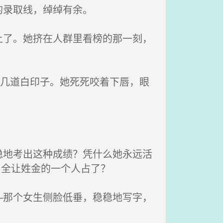
的录取线，绰绰有余。
了。她挤在人群里看榜的那一刻，
了几道白印子。她死死咬着下唇，眼
地考出这种成绩？凭什么她永远活
，全让姓金的一个人占了？
那个女生侧脸低垂，稳稳地写字，