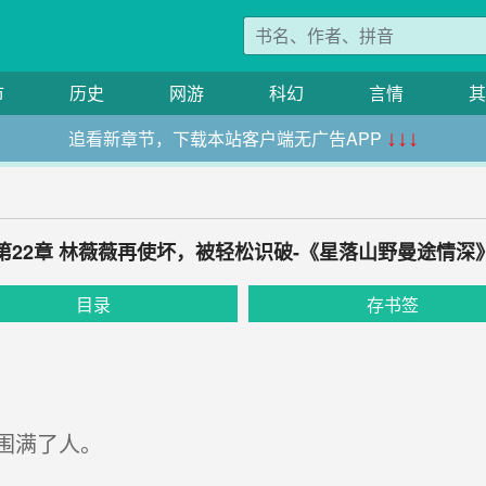
市
历史
网游
科幻
言情
其
追看新章节，下载本站客户端无广告APP
↓↓↓
第22章 林薇薇再使坏，被轻松识破-《星落山野曼途情深
目录
存书签
围满了人。