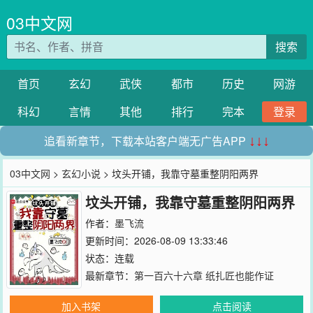
03中文网
搜索
首页
玄幻
武侠
都市
历史
网游
科幻
言情
其他
排行
完本
登录
追看新章节，下载本站客户端无广告APP
↓↓↓
03中文网
>
玄幻小说
> 坟头开铺，我靠守墓重整阴阳两界
坟头开铺，我靠守墓重整阴阳两界
作者：
墨飞流
更新时间：2026-08-09 13:33:46
状态：连载
最新章节：
第一百六十六章 纸扎匠也能作证
加入书架
点击阅读