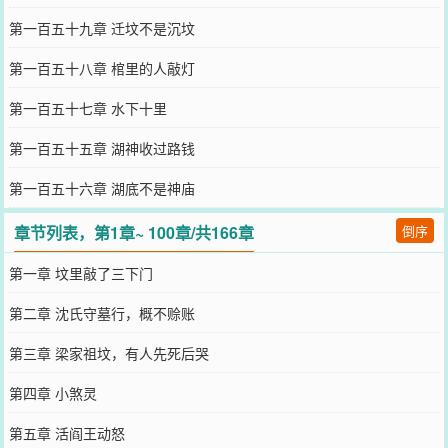
第一百五十九章 迁坟不是沉坟
第一百五十八章 棺里的人敲灯
第一百五十七章 水下十里
第一百五十五章 湖神收过路钱
第一百五十六章 湖底不是神庙
章节列表，第1章~ 100章/共166章
倒序
第一章 坟里敲了三下门
第二章 沈氏守墓行，概不赊账
第三章 梁家祖坟，有人先死后哭
第四章 小煞灵
第五章 活阎王动怒