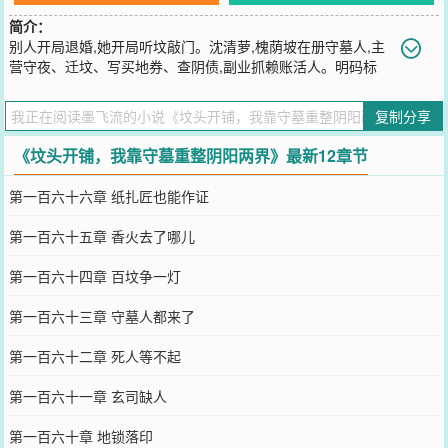
简介：
别人开局退婚,她开局听坟敲门。沈清萝,槐荫坡在册守墓人,主
营守夜、迁坟、写买地券、查阴债,副业抓赖账活人。明码标
价,概不赊账。祖坟哭了七夜?查。棺材半夜借寿?查。纸新娘回门喊
冤?查。玄门大佬嫌她晦气?不好意思,先排队,死人还等着申冤。她原
复制分享
本只想攒钱给养父迁坟,谁知一单接下来,牵出幽冥渊逃煞、玄司旧契、
白道黑手。后来,活人怕她算账,死人盼她开口,那些自称代表道统的玄
《坟头开铺，我靠守墓重整阴阳两界》最新12章节
门大人物才发现——这个天天蹲坟头收钱的小守墓人,守的从来不是一
座坟。是阴阳两界最后的规矩。
第一百六十六章 纸扎匠也能作证
您要是觉得《
坟头开铺，我靠守墓重整阴阳两界
》还不错的话请不要
忘记向您QQ群和微博微信里的朋友推荐哦！
第一百六十五章 香火去了哪儿
第一百六十四章 百坟争一灯
第一百六十三章 守墓人都来了
第一百六十二章 死人等不起
第一百六十一章 玄司缺人
第一百六十章 地锁落印