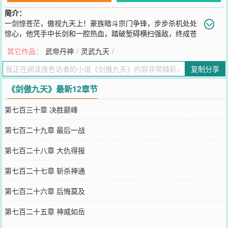
简介：
一剑惊苍茫，傲视九天上！豪族暗斗宗门争锋，步步杀机处处
惊心，他凭手中长剑和一腔热血，踏破堑碍横扫强敌，终成苍
茫九州不灭剑神传说！武道境界：锻体、炼气、先天、化罡、神通六
其它作品：
武帝丹神
/
灵武九天
/
境九重！剑修品阶：剑徒、剑士、剑师、剑圣、剑神六阶三品！㈠、
夜色访者
复制分享
您要是觉得《
剑傲九天
》还不错的话请不要忘记向您QQ群和微博微信
里的朋友推荐哦！
《剑傲九天》最新12章节
第七百三十章 决胜巅峰
第七百二十九章 最后一战
第七百二十八章 大仇得报
第七百二十七章 斩杀神通
第七百二十六章 后悔莫及
第七百二十五章 神威如岳