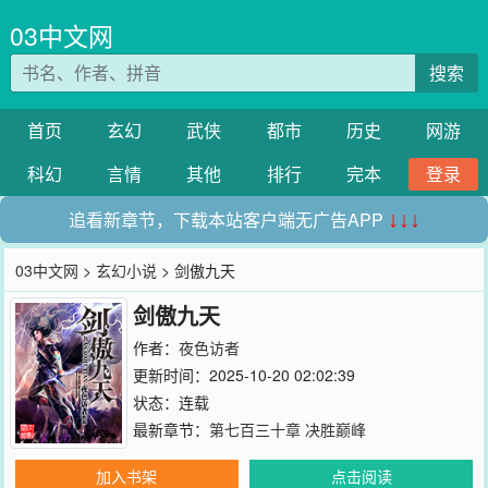
03中文网
搜索
首页
玄幻
武侠
都市
历史
网游
科幻
言情
其他
排行
完本
登录
追看新章节，下载本站客户端无广告APP
↓↓↓
03中文网
>
玄幻小说
> 剑傲九天
剑傲九天
作者：
夜色访者
更新时间：2025-10-20 02:02:39
状态：连载
最新章节：
第七百三十章 决胜巅峰
加入书架
点击阅读