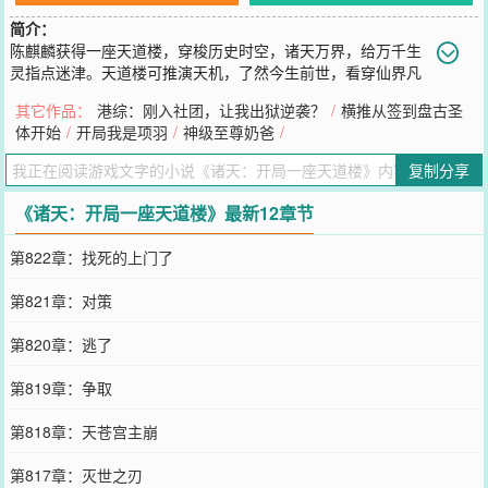
简介：
陈麒麟获得一座天道楼，穿梭历史时空，诸天万界，给万千生
灵指点迷津。天道楼可推演天机，了然今生前世，看穿仙界凡
间，知晓过去未来。秦始皇：“朕将崩于沙丘，赵高、李斯助公子胡亥
其它作品：
港综：刚入社团，让我出狱逆袭？
/
横推从签到盘古圣
篡诏夺位，大秦二世而亡？天道楼所言是真是假？”成昆：“我卧底少
体开始
/
开局我是项羽
/
神级至尊奶爸
/
林要覆灭明教的秘密，天道楼怎会知晓？”崇祯：“大明将亡于朕之
手，朕将悬挂东南枝？天道楼你莫骗朕！”……诸天万界的历史轨迹，
复制分享
因天道楼出现，猛然逆转。大秦并未二世而亡，秦始皇拿着地球仪，
有些犯愁，是该先征服欧洲大陆，还是美洲大陆？
《诸天：开局一座天道楼》最新12章节
您要是觉得《
诸天：开局一座天道楼
》还不错的话请不要忘记向您QQ
群和微博微信里的朋友推荐哦！
第822章：找死的上门了
第821章：对策
第820章：逃了
第819章：争取
第818章：天苍宫主崩
第817章：灭世之刃