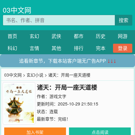
03中文网
搜索
首页
玄幻
武侠
都市
历史
网游
科幻
言情
其他
排行
完本
登录
追看新章节，下载本站客户端无广告APP
↓↓↓
03中文网
>
玄幻小说
> 诸天：开局一座天道楼
诸天：开局一座天道楼
作者：
游戏文字
更新时间：2025-10-29 21:50:15
状态：连载
最新章节：
完结！
加入书架
点击阅读