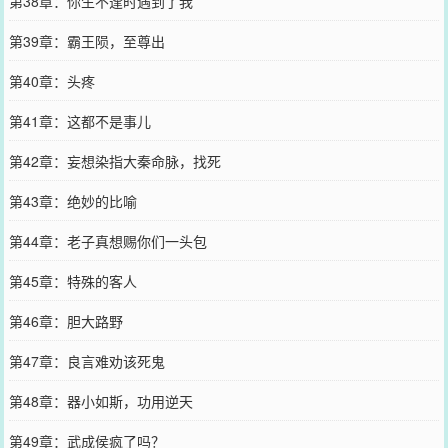
第38章：你生不逢时遇到了我
第39章：霸王陨，至尊出
第40章：头疼
第41章：这都不是事儿
第42章：妄想染指大秦命脉，找死
第43章：绝妙的比喻
第44章：老子真想赐你们一头包
第45章：特殊的客人
第46章：胆大路野
第47章：良言难劝该死鬼
第48章：器小如斯，功用逆天
第49章：武成侯疯了吗？