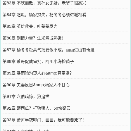
第83章 不欢而散，真孙女无疑，老爷子很高兴
第84章 吃瓜，杨家损失，杨冬冬必须进城相看
第85章 英雄救美，叶蓁蓁发力
第86章 剧情力量？生米煮成熟饭！
第87章 杨冬冬趾高气扬要饭不成，画画进山有奇遇
第88章 萧哥促成审批，阿川小海捡菌子
第89章 暴雨暗沟窥人心&amp;真离婚？
第90章 夫妻反目&amp;杨家人不甘心
第91章 六伯暗惊，狼追撵
第92章 砸西瓜？打狼猛人，50块疑云
第93章 萧哥半夜叩门：画画，我可能要死了！