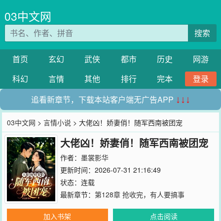
03中文网
搜索
首页
玄幻
武侠
都市
历史
网游
科幻
言情
其他
排行
完本
登录
追看新章节，下载本站客户端无广告APP
↓↓↓
03中文网
>
言情小说
> 大佬凶！娇妻俏！随军西南被团宠
大佬凶！娇妻俏！随军西南被团宠
作者：
墨裳影华
更新时间：2026-07-31 21:16:49
状态：连载
最新章节：
第128章 抢收完，有人要搞事
加入书架
点击阅读