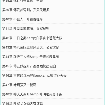
第38章 死亡谷有毒物，别去
第39章 傅云梦驾到，乔夭夭漏风
第40章 不见人，叶蓁蓁拦车
第41章 叶蓁蓁露底牌，乔家秘密
第42章 三日之期&amp;白慕言来芭蕉大队
第43章 杨老三眼红煽风点火，公安奖励
第44章 蹭饭三人组&amp;奇怪的表兄弟
第45章 傅云梦捉奸？画画跟奶奶坦白
第46章 富有的沈画屏&amp;amp;收留乔夭夭
第47章 叶明强又一秘密
第48章 乔夭夭离开&amp;叶明强夫妻干架
第49章 叶家父女俩各有谋算