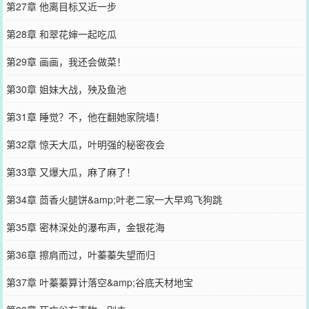
第27章 他离目标又近一步
第28章 和翠花婶一起吃瓜
第29章 画画，我还会做菜！
第30章 姐妹大战，殃及鱼池
第31章 睡觉？不，他在翻她家院墙！
第32章 惊天大瓜，叶明强的秘密夜会
第33章 又爆大瓜，麻了麻了！
第34章 茴香火腿饼&amp;叶老二家一大早鸡飞狗跳
第35章 密林深处的瀑布声，金银花海
第36章 擦肩而过，叶蓁蓁失望而归
第37章 叶蓁蓁算计落空&amp;谷底天材地宝