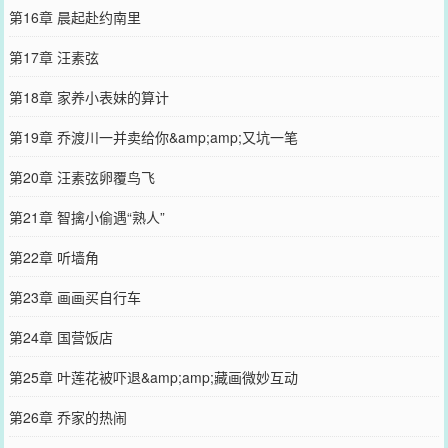
第16章 晨起赴约南里
第17章 汪素弦
第18章 家养小表妹的算计
第19章 乔渡川一并卖给你&amp;amp;又坑一笔
第20章 汪素弦卵覆鸟飞
第21章 智擒小偷遇“熟人”
第22章 听墙角
第23章 画画买自行车
第24章 国营饭店
第25章 叶莲花被吓退&amp;amp;藏画微妙互动
第26章 乔家的热闹