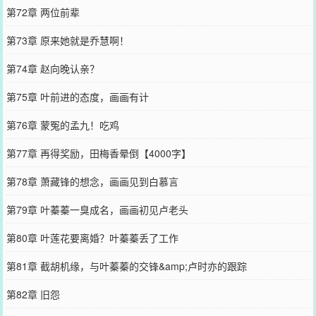
第72章 两位前辈
第73章 原来她就是乔慧啊！
第74章 赵向晚认亲？
第75章 叶前进的态度，画画有计
第76章 蒙冤的孟九！吃鸡
第77章 再得奖励，田梅香晕倒【4000字】
第78章 萧藏锋的想念，画画见到白慕言
第79章 叶蓁蓁一臭成名，画画初见卢老头
第80章 叶莲花要离婚？叶蓁蓁丢了工作
第81章 截胡机缘，与叶蓁蓁的交锋&amp;卢时亦的跟踪
第82章 旧怨