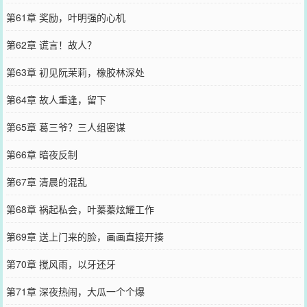
第61章 奖励，叶明强的心机
第62章 谎言！故人？
第63章 初见阮茉莉，橡胶林深处
第64章 故人重逢，留下
第65章 葛三爷？三人组密谋
第66章 暗夜反制
第67章 清晨的混乱
第68章 祸起私会，叶蓁蓁炫耀工作
第69章 送上门来的脸，画画直接开揍
第70章 搅风雨，以牙还牙
第71章 深夜热闹，大瓜一个个爆