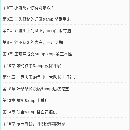
第5章 小萧啊，你有对象没？
第6章 三头野猪的归属&amp;奖励到来
第7章 乔渡川上门碰壁，画画生财有道
第8章 猝不及防的表白，一月之期
第9章 玉葫芦成交&amp;amp;狼王本性
第10章 婚约往事&amp;夜探叶家
第11章 叶家夫妻的争吵，大队长上门补刀
第12章 叶爷爷的隐痛&amp;后院挖宝
第13章 撞见&amp;山神庙
第14章 联合&amp;替自己报仇
第15章 家丑外扬，叶明强躲寡妇家