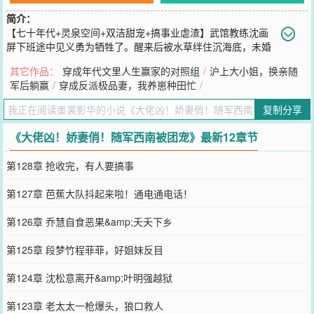
简介：
【七十年代+灵泉空间+双洁甜宠+搞事业虐渣】武馆教练沈画
屏下班途中见义勇为牺牲了。醒来后被水草绊住沉海底，未婚
夫直接越过她去救白月光。眼看又要再死一次，却突然天降冷面军官
其它作品：
穿成年代文里人生赢家的对照组
/
沪上大小姐，换亲随
为她斩断水草，沈画屏趁机勾住他脖子求渡气。母胎多年的萧藏锋哪
军后躺赢
/
穿成反派极品妻，我养崽种田忙
/
里见过这种阵仗？多年深水寒潭有了涟漪，转头把她堵在青石板小
巷。“现在你已经退婚，是不是可以对我负责？”沈画屏不太想负责，
复制分享
敷衍笑道，“我还小，你等不起！“男人却不依不饶，“不怕，我们可以
先订婚。”沈画屏被堵得完全没了脾气，他听不懂人话吗？正在两人僵
《大佬凶！娇妻俏！随军西南被团宠》最新12章节
持之际，救命恩人突然就入了奶奶的眼，小萧长小萧短。时间长了，
沈画屏觉得跟他结婚应该也不错。***得知前未婚妻结婚了，男人还是
第128章 抢收完，有人要搞事
他领导，乔渡川整个人都不淡定了。撇下白月光叶蓁蓁，连夜蹲守在
沈画屏家院外，他要告诉她：他后悔了！萧藏锋知道有个人还在惦记
第127章 芭蕉大队抖起来啦！通电通电话！
自己媳妇，立即替他申请了任务。于是，接下来的日子，乔渡川不是
在做任务，就是在做任务的途中……
第126章 乔慧自食恶果&amp;夭夭下乡
您要是觉得《
大佬凶！娇妻俏！随军西南被团宠
》还不错的话请不要
忘记向您QQ群和微博微信里的朋友推荐哦！
第125章 段梦竹程菲菲，好姐妹反目
第124章 沈松意离开&amp;叶明强越狱
第123章 老太太一枪爆头，狼口救人