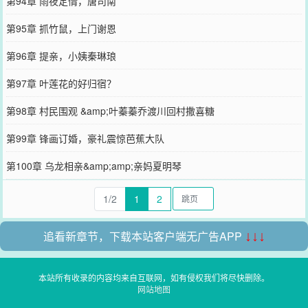
第94章 雨夜定情，唐司南
第95章 抓竹鼠，上门谢恩
第96章 提亲，小姨秦琳琅
第97章 叶莲花的好归宿？
第98章 村民围观 &amp;叶蓁蓁乔渡川回村撒喜糖
第99章 锋画订婚，豪礼震惊芭蕉大队
第100章 乌龙相亲&amp;amp;亲妈夏明琴
1/2
1
2
追看新章节，下载本站客户端无广告APP
↓↓↓
本站所有收录的内容均来自互联网，如有侵权我们将尽快删除。
网站地图