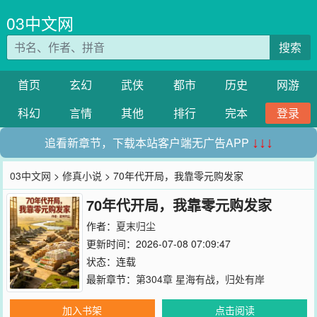
03中文网
搜索
首页
玄幻
武侠
都市
历史
网游
科幻
言情
其他
排行
完本
登录
追看新章节，下载本站客户端无广告APP
↓↓↓
03中文网
>
修真小说
> 70年代开局，我靠零元购发家
70年代开局，我靠零元购发家
作者：
夏末归尘
更新时间：2026-07-08 07:09:47
状态：连载
最新章节：
第304章 星海有战，归处有岸
加入书架
点击阅读