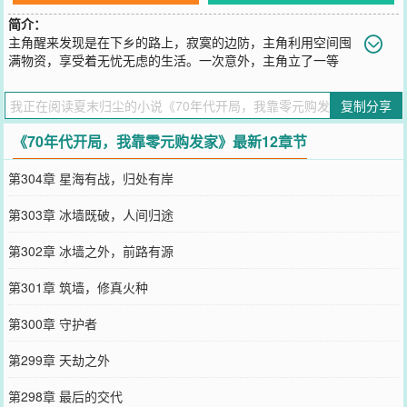
简介：
主角醒来发现是在下乡的路上，寂寞的边防，主角利用空间囤
满物资，享受着无忧无虑的生活。一次意外，主角立了一等
功，从此进入军队，成为一名军医，为国家挣外汇、挣物资。改开
后，带领家人做生意。
复制分享
您要是觉得《
70年代开局，我靠零元购发家
》还不错的话请不要忘记
向您QQ群和微博微信里的朋友推荐哦！
《70年代开局，我靠零元购发家》最新12章节
第304章 星海有战，归处有岸
第303章 冰墙既破，人间归途
第302章 冰墙之外，前路有源
第301章 筑墙，修真火种
第300章 守护者
第299章 天劫之外
第298章 最后的交代