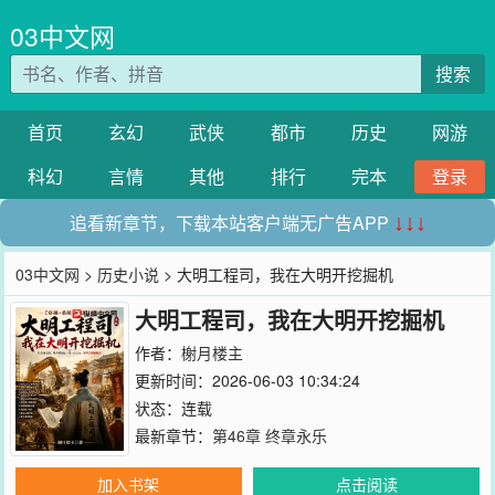
03中文网
搜索
首页
玄幻
武侠
都市
历史
网游
科幻
言情
其他
排行
完本
登录
追看新章节，下载本站客户端无广告APP
↓↓↓
03中文网
>
历史小说
> 大明工程司，我在大明开挖掘机
大明工程司，我在大明开挖掘机
作者：
榭月楼主
更新时间：2026-06-03 10:34:24
状态：连载
最新章节：
第46章 终章永乐
加入书架
点击阅读