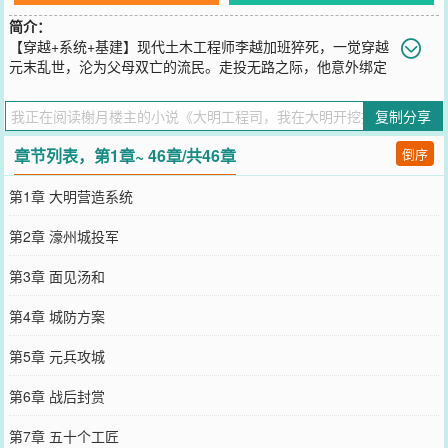
简介：
【穿越+系统+基建】现代土木工程师李越加班猝死，一觉穿越
元末乱世，沦为父母双亡的流民。走投无路之际，他意外绑定
大明营造系统，从此以现代工程知识，在大明掀起基建狂潮！别人舞
刀弄枪争权夺利，他挖壕筑墙、修桥铺路、改良工事，凭一手绝活儿
复制分享
在红巾军站稳脚跟，深得汤和器重，更被朱元璋一眼看中。从军营简
易工事到南京都城营造，从疏通运河到修建官道，他用标准化施工、
章节列表，第1章~ 46章/共46章
倒序
石灰砂浆、革新榫卯，硬生生把大明基建拉向前五百年！他是帝王眼
中的营造奇才，也是匠人心中的精神支柱。遭权贵构陷，被洪武猜
第1章 大明营造系统
忌，贬谪北平却意外辅佐燕王，凭攻城器械与防御工程助力靖难登
基。永乐一朝，他修紫禁城、固北疆防线、改良宝船港口，助郑和下
第2章 濠州城投军
西洋，更建立工程学院，留下传世营造典籍。以自身之能，筑大明国
运！凭一己之力，改写王朝基建史！
第3章 面见汤和
您要是觉得《
大明工程司，我在大明开挖掘机
》还不错的话请不要忘
记向您QQ群和微博微信里的朋友推荐哦！
第4章 城防方案
第5章 元兵攻城
第6章 战后封赏
第7章 五十个工匠