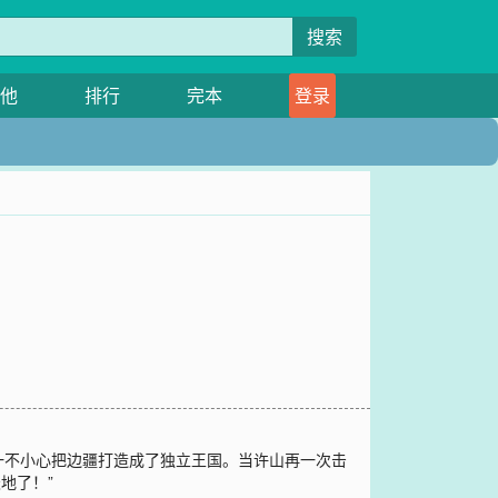
搜索
他
排行
完本
登录
一不小心把边疆打造成了独立王国。当许山再一次击
地了！”