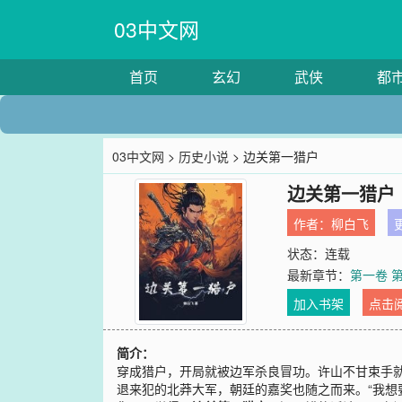
03中文网
首页
玄幻
武侠
都
03中文网
>
历史小说
> 边关第一猎户
边关第一猎户
作者：
柳白飞
更
状态：连载
最新章节：
第一卷 第
加入书架
点击
简介：
穿成猎户，开局就被边军杀良冒功。许山不甘束手
退来犯的北莽大军，朝廷的嘉奖也随之而来。“我想要