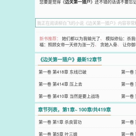
您要是觉得《
边关第一猎户
》还不错的话请不要忘
新书推荐：
她们都以为我输光了
、
模拟修仙：杀我
福：照顾女帝一天修为涨一万
、
贪她入骨
、
让你御
《边关第一猎户》最新12章节
第一卷 第418章 东线已破
第一卷 
第一卷 第414章 压上去
第一卷 
第一卷 第410章 当然是要上战场
第一卷 
章节列表，第1章~ 100章/共419章
第一卷 第1章 杀良冒功
第一卷 
第一卷 第5章 叶三娘
第一卷 