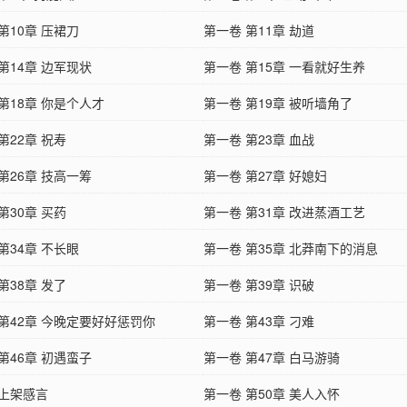
第10章 压裙刀
第一卷 第11章 劫道
第14章 边军现状
第一卷 第15章 一看就好生养
第18章 你是个人才
第一卷 第19章 被听墙角了
第22章 祝寿
第一卷 第23章 血战
第26章 技高一筹
第一卷 第27章 好媳妇
第30章 买药
第一卷 第31章 改进蒸酒工艺
第34章 不长眼
第一卷 第35章 北莽南下的消息
第38章 发了
第一卷 第39章 识破
 第42章 今晚定要好好惩罚你
第一卷 第43章 刁难
第46章 初遇蛮子
第一卷 第47章 白马游骑
 上架感言
第一卷 第50章 美人入怀