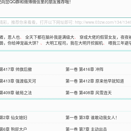
记向您QQ群和微博微信里的朋友推荐哦！
者，恩人也
、
全天下都在脑补我是满级大
、
穿成大佬的假冒女友，夜夜
兽，你给神宠画大饼？
、
大明工程司，我在大明开挖掘机
、
喂我三年避
第417章 帅旗后撤
第一卷 第416章 冲阵
第413章 强渡临天河
第一卷 第412章 原来他早就知道
第409章 破局之法
第一卷 第408章 风雪连天
第2章 仙女媳妇
第一卷 第3章 谁敢动我女人！
第6章 狗屁大户
第一卷 第7章 主动出击