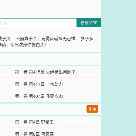
复制分享
被亲哭
、
公府真千金，宠得首辅肆无忌惮
、
多子多
孕药，假死改嫁你悔白头？
、
第一卷 第415章 火绳枪出问题了
第一卷 第411章 一大助力
第一卷 第407章 我要吃肉
倒序
第一卷 第4章 野猪王
第一卷 第8章 黑风寨