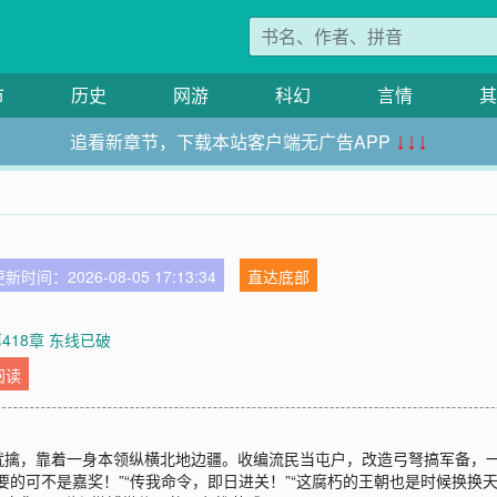
市
历史
网游
科幻
言情
其
追看新章节，下载本站客户端无广告APP
↓↓↓
新时间：2026-08-05 17:13:34
直达底部
418章 东线已破
阅读
就擒，靠着一身本领纵横北地边疆。收编流民当屯户，改造弓弩搞军备，
的可不是嘉奖！”“传我命令，即日进关！”“这腐朽的王朝也是时候换换天