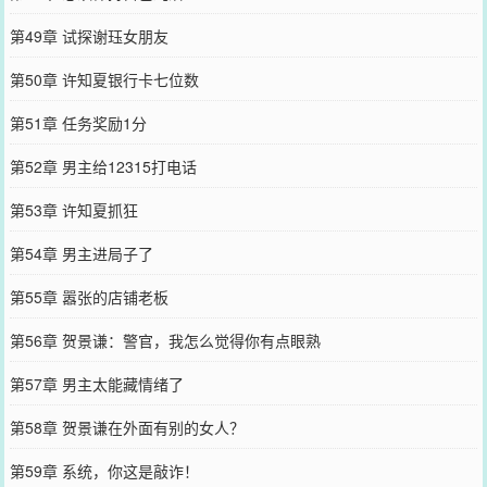
第49章 试探谢珏女朋友
第50章 许知夏银行卡七位数
第51章 任务奖励1分
第52章 男主给12315打电话
第53章 许知夏抓狂
第54章 男主进局子了
第55章 嚣张的店铺老板
第56章 贺景谦：警官，我怎么觉得你有点眼熟
第57章 男主太能藏情绪了
第58章 贺景谦在外面有别的女人？
第59章 系统，你这是敲诈！