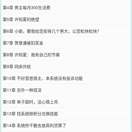
第4章 男主每月300生活费
第5章 许知夏的绝望
第6章 小姐，要我给您安排几个男大，让您松快松快？
第7章 贺景谦被扣奖金
第8章 许知夏：我有自己的节奏
第9章 同床共枕
第10章 不好意思宿主，本系统没有投诉功能
第11章 另外一种双洁
第12章 单子超时，没心情上吊
第13章 找系统赊积分兑换技能
第14章 系统你干脆去放高利贷算了