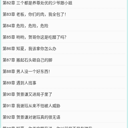
第82章 三个都是养尊处优的少爷跟小姐
第83章 老板，你们的肉，我全包了！
第84章 危险，危险，危险
第85章 哟哟，贺哥你这是吃醋了吗？
第86章 知夏，我该拿你怎么办
第87章 搬起石头砸自己的脚
第88章 男人没一个好东西！
第89章 遇到人找事
第90章 贺景谦又进局子里了
第91章 我谢珏从来不怕被人威胁
第92章 贺景谦对谢珏真的很无语