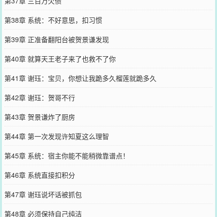
第37章 三百万欠债
第38章 系统：不好意思，扣习惯
第39章 正准备翻阳台被贺景谦发现
第40章 就算天王老子来了也救不了你
第41章 谢珏：宝贝，你想让我跪多久榴莲就跪多久
第42章 谢珏：贺哥不行
第43章 贺景谦炸了厨房
第44章 第一次发现许知夏这么理智
第45章 系统：宿主你能不能稍微靠谱点！
第46章 系统直接扣积分
第47章 谢珏说坏话被抓包
第48章 必须保持自己纯洁