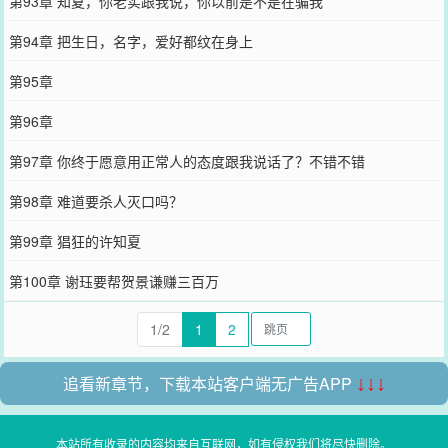
第93章 知夏，你老实跟我说，你以前是不是在骗我
第94章 把生日，名字，爱好都纹在身上
第95章
第96章
第97章 你终于愿意用正常人的态度跟我说话了？不错不错
第98章 难道要杀人灭口吗？
第99章 猖狂的许知夏
第100章 谢珏要帮贺景谦赚三百万
1/2
1
2
追看新章节，下载本站客户端无广告APP
↓↓↓
本站所有收录的内容均来自互联网，如有侵权我们将尽快删除。