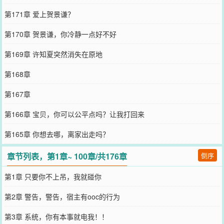
第171章 爱上贺景谦？
第170章 贺景谦，你冷静一点好不好
第169章 许知夏突然消失在原地
第168章
第167章
第166章 宝贝，你可以公平点吗？让我打回来
第165章 你想去哪，离家出走吗？
章节列表，第1章~ 100章/共176章
倒序
第1章 只要你不上吊，我就碰你
第2章 警告，警告，宿主有ooc的行为
第3章 系统，你有本事就电我！！