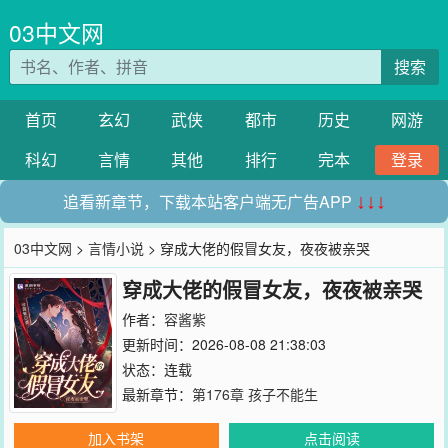
03中文网
搜索
首页
玄幻
武侠
都市
历史
网游
科幻
言情
其他
排行
完本
登录
追看新章节，下载本站客户端无广告APP
↓↓↓
03中文网
>
言情小说
> 穿成大佬的假冒女友，夜夜被亲哭
穿成大佬的假冒女友，夜夜被亲哭
作者：
容酱紫
更新时间：2026-08-08 21:38:03
状态：连载
最新章节：
第176章 孩子不能生
加入书架
点击阅读