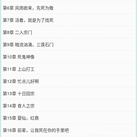
第6章 风雨欲来，先死为敬
第7章 活着，就是为了找死
第8章 二入宗门
第9章 暗流汹涌，三莲石门
第10章 死鬼神像
第11章 上山打工
第12章 忙点儿好啊
第13章 十日回宗
第14章 食人之宗
第15章 婴仙，红鼎
第16章 前辈，让我死在你的手里吧