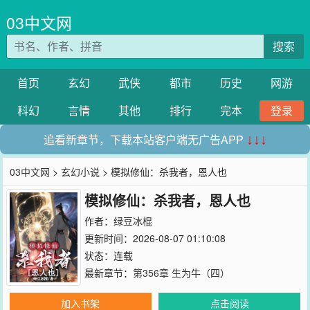
03中文网
搜索
首页
玄幻
武侠
都市
历史
网游
科幻
言情
其他
排行
完本
登录
追看新章节，下载本站客户端无广告APP
↓↓↓
03中文网
>
玄幻小说
> 模拟修仙：杀我者，恩人也
模拟修仙：杀我者，恩人也
作者：
绿豆冰棍
更新时间：2026-08-07 01:10:08
状态：连载
最新章节：
第356章 生为牛（四）
加入书架
点击阅读