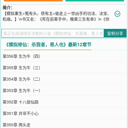
简介：
【模拟重生+冤有头，债有主+偷走上一世凶手的功法、法宝、
机缘。】\n书又名：《死在前辈手中，晚辈三生有幸》\n《你
用什么杀的我，拿来吧。》\n“有仙人说，人有两个最大的贪念，一个
是长生不死，另一个是重活一世。”\n王易问：“有没有什么办法，能让
复制分享
两个贪念一起满足？”\n仙人说：“有的，有的。”\n仙人让他照照镜
子，里面什么都有。
《模拟修仙：杀我者，恩人也》最新12章节
您要是觉得《
模拟修仙：杀我者，恩人也
》还不错的话请不要忘记向
您QQ群和微博微信里的朋友推荐哦！
第356章 生为牛（四）
第355章 生为牛（三）
第354章 生为牛（二）
第353章 生为牛（一）
第352章 十八层仙路
第351章 并非不小心
第350章 两头走